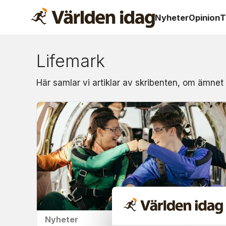
Nyheter
Opinion
T
Lifemark
Om:
Här samlar vi artiklar av skribenten, om ämnet
lifemark
Nyheter