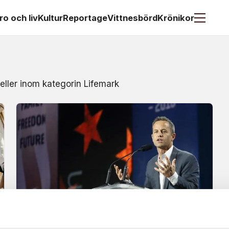
ro och liv
Kultur
Reportage
Vittnesbörd
Krönikor
 eller inom kategorin Lifemark
Nyheter