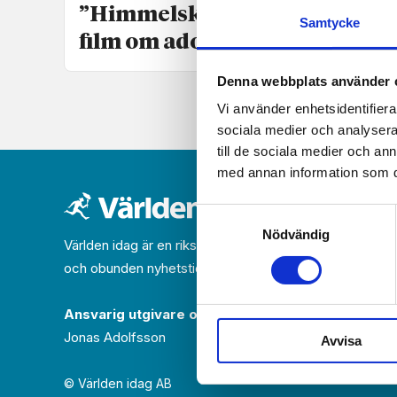
”Himmelsk timing” för ny
Samtycke
film om adoption och abort
Denna webbplats använder 
Vi använder enhetsidentifierar
sociala medier och analysera 
till de sociala medier och a
med annan information som du 
Samtyckesval
Nödvändig
Världen idag är en rikstäckande
och obunden nyhets­­­tidning på kristen grund.
Ansvarig utgivare och chef­redaktör:
Jonas Adolfsson
Avvisa
© Världen idag AB