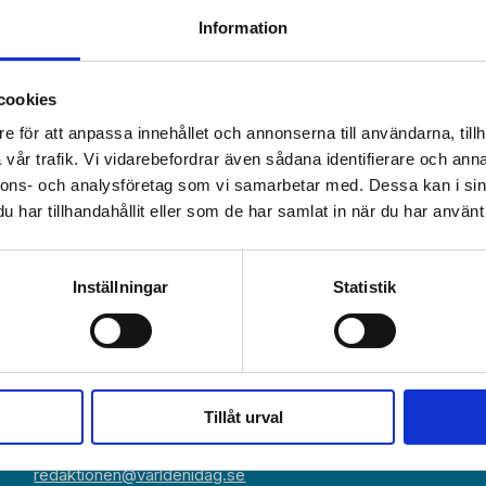
Adoption i fokus i ny kristen
Information
film
cookies
e för att anpassa innehållet och annonserna till användarna, tillh
vår trafik. Vi vidarebefordrar även sådana identifierare och anna
nnons- och analysföretag som vi samarbetar med. Dessa kan i sin
har tillhandahållit eller som de har samlat in när du har använt 
Växel:
Om Världen 
018-430 40 00
Inställningar
Statistik
(kl 10–12, 14–16)
Kundservice
Prenumerer
Kundservice:
018-430 40 50
Annonsera
(kl 10–12, 14–16)
kundtjanst@varldenidag.se
Beställ maga
Tillåt urval
Redaktionen:
RSS-flöde
redaktionen@varldenidag.se