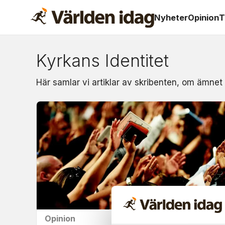
Nyheter
Opinion
T
Kyrkans Identitet
Om:
Här samlar vi artiklar av skribenten, om ämnet 
kyrkans
identitet
Opinion