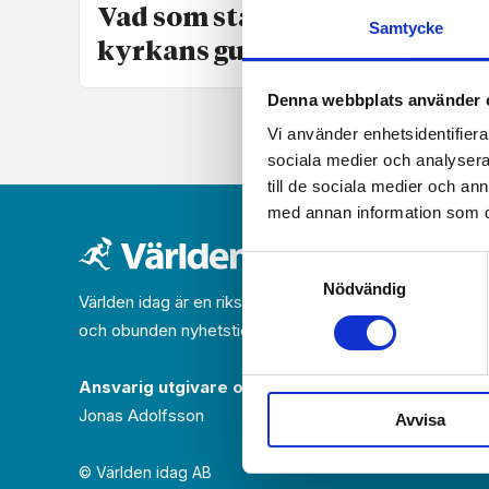
Vad som står på spel är
Samtycke
kyrkans gudagivna identitet
Denna webbplats använder 
Vi använder enhetsidentifierar
sociala medier och analysera 
till de sociala medier och a
med annan information som du 
Samtyckesval
Nödvändig
Världen idag är en rikstäckande
och obunden nyhets­­­tidning på kristen grund.
Ansvarig utgivare och chef­redaktör:
Jonas Adolfsson
Avvisa
© Världen idag AB