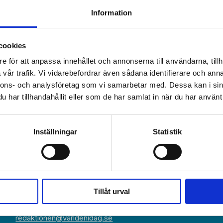
Information
cookies
e för att anpassa innehållet och annonserna till användarna, tillh
vår trafik. Vi vidarebefordrar även sådana identifierare och anna
nnons- och analysföretag som vi samarbetar med. Dessa kan i sin
har tillhandahållit eller som de har samlat in när du har använt 
Växel:
Om Världen 
018-430 40 00
Inställningar
Statistik
(kl 10–12, 14–16)
Kundservice
Prenumerer
Kundservice:
018-430 40 50
Annonsera
(kl 10–12, 14–16)
kundtjanst@varldenidag.se
Beställ maga
Tillåt urval
Redaktionen:
RSS-flöde
redaktionen@varldenidag.se