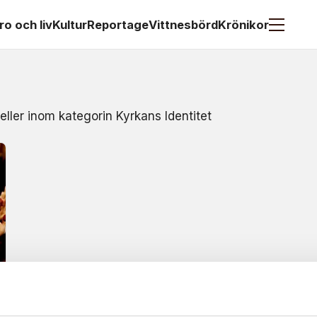
ro och liv
Kultur
Reportage
Vittnesbörd
Krönikor
eller inom kategorin Kyrkans Identitet