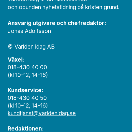
och obunden nyhets­­­tidning på kristen grund.
Ansvarig utgivare och chef­redaktör:
Jonas Adolfsson
© Världen idag AB
Växel:
018-430 40 00
(kl 10–12, 14–16)
Kundservice:
018-430 40 50
(kl 10–12, 14–16)
kundtjanst@varldenidag.se
Redaktionen: