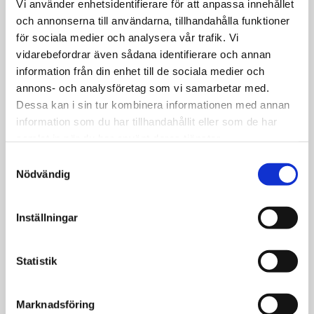
Vi använder enhetsidentifierare för att anpassa innehållet
och annonserna till användarna, tillhandahålla funktioner
Tro och liv
för sociala medier och analysera vår trafik. Vi
Kvinnor och män
vidarebefordrar även sådana identifierare och annan
information från din enhet till de sociala medier och
kompletterar varandra – allt
annons- och analysföretag som vi samarbetar med.
enligt Guds plan
Dessa kan i sin tur kombinera informationen med annan
information som du har tillhandahållit eller som de har
samlat in när du har använt deras tjänster.
Samtyckesval
Nödvändig
Inställningar
Statistik
Marknadsföring