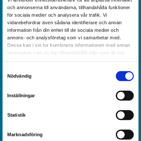
och obunden nyhets­­­tidning på kristen grund.
och annonserna till användarna, tillhandahålla funktioner
för sociala medier och analysera vår trafik. Vi
Ansvarig utgivare och chef­redaktör:
vidarebefordrar även sådana identifierare och annan
Jonas Adolfsson
information från din enhet till de sociala medier och
annons- och analysföretag som vi samarbetar med.
© Världen idag AB
Dessa kan i sin tur kombinera informationen med annan
information som du har tillhandahållit eller som de har
Växel:
samlat in när du har använt deras tjänster.
018-430 40 00
Samtyckesval
(kl 10–12, 14–16)
Nödvändig
Kundservice:
Inställningar
018-430 40 50
(kl 10–12, 14–16)
Statistik
kundtjanst@varldenidag.se
Redaktionen:
Marknadsföring