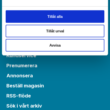
redaktionen@varldenidag.se
Postadress:
Tillåt alla
Världen idag, Box 6015
550 06 Jönköping
Tillåt urval
Om Världen idag
Avvisa
Kundservice
Prenumerera
Annonsera
Beställ magasin
RSS-flöde
Sök i vårt arkiv