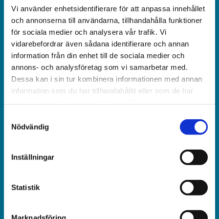
Vi använder enhetsidentifierare för att anpassa innehållet
Världen idag är en rikstäckande
och annonserna till användarna, tillhandahålla funktioner
och obunden nyhets­­­tidning på kristen grund.
för sociala medier och analysera vår trafik. Vi
vidarebefordrar även sådana identifierare och annan
Ansvarig utgivare och chef­redaktör:
information från din enhet till de sociala medier och
Jonas Adolfsson
annons- och analysföretag som vi samarbetar med.
Dessa kan i sin tur kombinera informationen med annan
© Världen idag AB
information som du har tillhandahållit eller som de har
samlat in när du har använt deras tjänster.
Växel:
Samtyckesval
018-430 40 00
Nödvändig
(kl 10–12, 14–16)
Inställningar
Kundservice:
018-430 40 50
(kl 10–12, 14–16)
Statistik
kundtjanst@varldenidag.se
Marknadsföring