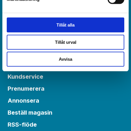
Redaktionen:
redaktionen@varldenidag.se
Tillåt alla
Postadress:
Världen idag, Box 6015
550 06 Jönköping
Tillåt urval
Avvisa
Om Världen idag
Kundservice
Prenumerera
Annonsera
Beställ magasin
RSS-flöde