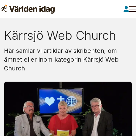
Om:
Kärrsjö Web Church
kärrsjö
Här samlar vi artiklar av skribenten, om
web
ämnet eller inom kategorin Kärrsjö Web
Church
church