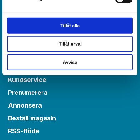
Redaktionen:
redaktionen@varldenidag.se
Postadress:
Tillåt alla
Världen idag, Box 6015
550 06 Jönköping
Tillåt urval
Avvisa
Om Världen idag
Kundservice
Prenumerera
Annonsera
Beställ magasin
RSS-flöde