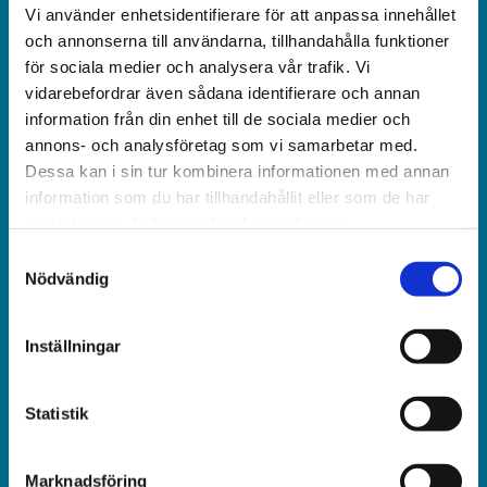
Världen idag är en rikstäckande
Vi använder enhetsidentifierare för att anpassa innehållet
och obunden nyhets­­­tidning på kristen grund.
och annonserna till användarna, tillhandahålla funktioner
för sociala medier och analysera vår trafik. Vi
vidarebefordrar även sådana identifierare och annan
Ansvarig utgivare och chef­redaktör:
information från din enhet till de sociala medier och
Jonas Adolfsson
annons- och analysföretag som vi samarbetar med.
Dessa kan i sin tur kombinera informationen med annan
© Världen idag AB
information som du har tillhandahållit eller som de har
samlat in när du har använt deras tjänster.
Växel:
Samtyckesval
018-430 40 00
Nödvändig
(kl 10–12, 14–16)
Inställningar
Kundservice:
018-430 40 50
(kl 10–12, 14–16)
Statistik
kundtjanst@varldenidag.se
Marknadsföring