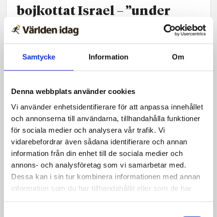
bojkottat Israel – ”under
radarn”
Samtycke
Information
Om
Denna webbplats använder cookies
Vi använder enhetsidentifierare för att anpassa innehållet
och annonserna till användarna, tillhandahålla funktioner
för sociala medier och analysera vår trafik. Vi
vidarebefordrar även sådana identifierare och annan
information från din enhet till de sociala medier och
annons- och analysföretag som vi samarbetar med.
Dessa kan i sin tur kombinera informationen med annan
Nyheter
information som du har tillhandahållit eller som de har
samlat in när du har använt deras tjänster.
Florida reagerar på Ben &
Samtyckesval