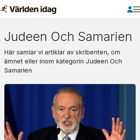
Om:
Judeen Och Samarien
judeen
Här samlar vi artiklar av skribenten, om
och
ämnet eller inom kategorin Judeen Och
Samarien
samarien