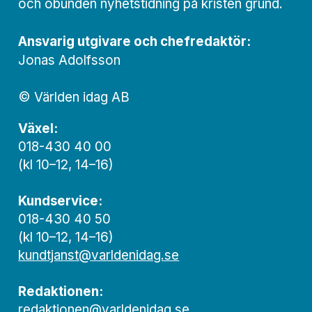
och obunden nyhets­­­tidning på kristen grund.
Ansvarig utgivare och chef­redaktör:
Jonas Adolfsson
© Världen idag AB
Växel:
018-430 40 00
(kl 10–12, 14–16)
Kundservice:
018-430 40 50
(kl 10–12, 14–16)
kundtjanst@varldenidag.se
Redaktionen:
redaktionen@varldenidag.se