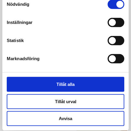
Jerry's Israelbojkott
Nödvändig
Inställningar
Nyheter
Statistik
Ben & Jerry's
startar bojkott mot
Marknadsföring
Israel
Tillåt alla
Krönika
Tillåt urval
En bibelhistoria utan
judar
Avvisa