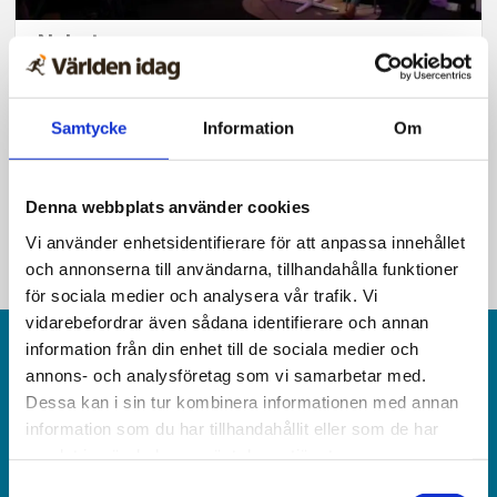
Nyheter
Lappis nådde ny publik med
sändning via webb och tv
Samtycke
Information
Om
Denna webbplats använder cookies
Vi använder enhetsidentifierare för att anpassa innehållet
och annonserna till användarna, tillhandahålla funktioner
för sociala medier och analysera vår trafik. Vi
vidarebefordrar även sådana identifierare och annan
information från din enhet till de sociala medier och
annons- och analysföretag som vi samarbetar med.
Dessa kan i sin tur kombinera informationen med annan
information som du har tillhandahållit eller som de har
samlat in när du har använt deras tjänster.
Världen idag är en rikstäckande
Samtyckesval