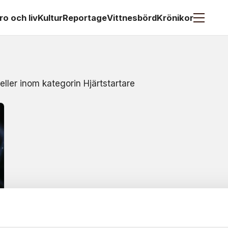
ro och liv
Kultur
Reportage
Vittnesbörd
Krönikor
eller inom kategorin Hjärtstartare