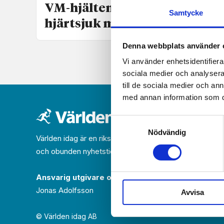
VM-hjälten räddade
Samtycke
hjärtsjuk mans liv
Denna webbplats använder 
Vi använder enhetsidentifierar
sociala medier och analysera 
till de sociala medier och a
med annan information som du 
Samtyckesval
Nödvändig
Världen idag är en rikstäckande
och obunden nyhets­­­tidning på kristen grund.
Ansvarig utgivare och chef­redaktör:
Jonas Adolfsson
Avvisa
© Världen idag AB