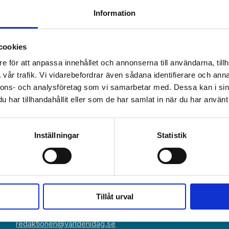
Information
cookies
e för att anpassa innehållet och annonserna till användarna, tillh
vår trafik. Vi vidarebefordrar även sådana identifierare och anna
nnons- och analysföretag som vi samarbetar med. Dessa kan i sin
har tillhandahållit eller som de har samlat in när du har använt 
Växel:
Om Världen 
018-430 40 00
Inställningar
Statistik
(kl 10–12, 14–16)
Kundservice
Prenumerer
Kundservice:
018-430 40 50
Annonsera
(kl 10–12, 14–16)
kundtjanst@varldenidag.se
Beställ maga
Tillåt urval
Redaktionen:
RSS-flöde
redaktionen@varldenidag.se