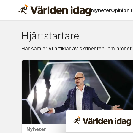
Nyheter
Opinion
T
Hjärtstartare
Om:
Här samlar vi artiklar av skribenten, om ämnet 
hjärtstartare
Nyheter