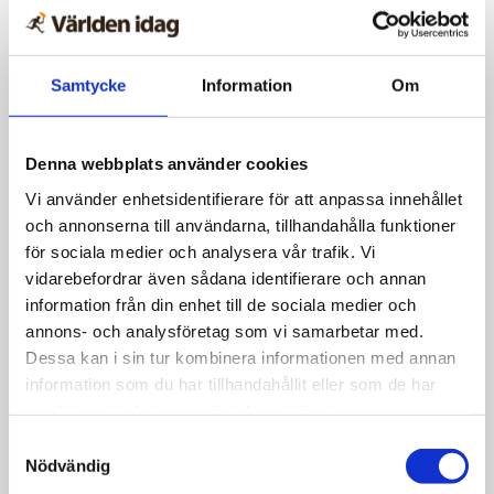
något helt annat än klassisk
kristen tro
Samtycke
Information
Om
Denna webbplats använder cookies
Vi använder enhetsidentifierare för att anpassa innehållet
och annonserna till användarna, tillhandahålla funktioner
för sociala medier och analysera vår trafik. Vi
vidarebefordrar även sådana identifierare och annan
information från din enhet till de sociala medier och
annons- och analysföretag som vi samarbetar med.
Dessa kan i sin tur kombinera informationen med annan
information som du har tillhandahållit eller som de har
samlat in när du har använt deras tjänster.
Samtyckesval
Nyheter
Nödvändig