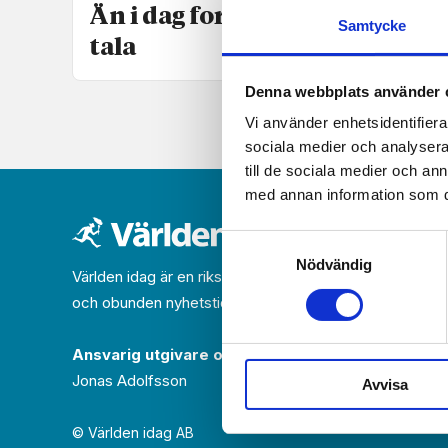
Än i dag fortsätter Gud att
Samtycke
tala
Denna webbplats använder 
Vi använder enhetsidentifierar
sociala medier och analysera 
till de sociala medier och a
med annan information som du 
Samtyckesval
Nödvändig
Världen idag är en rikstäckande
och obunden nyhets­­­tidning på kristen grund.
Ansvarig utgivare och chef­redaktör:
Jonas Adolfsson
Avvisa
© Världen idag AB