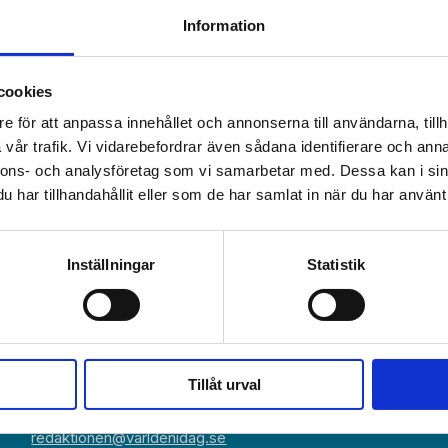
Information
cookies
e för att anpassa innehållet och annonserna till användarna, tillh
vår trafik. Vi vidarebefordrar även sådana identifierare och anna
nnons- och analysföretag som vi samarbetar med. Dessa kan i sin
har tillhandahållit eller som de har samlat in när du har använt 
Växel:
Om Världen 
018-430 40 00
Inställningar
Statistik
(kl 10–12, 14–16)
Kundservice
Prenumerer
Kundservice:
018-430 40 50
Annonsera
(kl 10–12, 14–16)
kundtjanst@varldenidag.se
Beställ maga
Tillåt urval
Redaktionen:
RSS-flöde
redaktionen@varldenidag.se