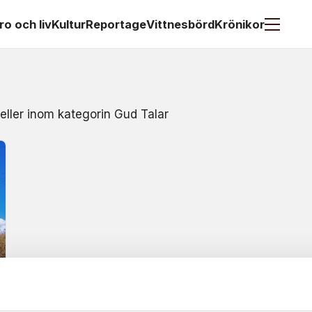
ro och liv
Kultur
Reportage
Vittnesbörd
Krönikor
 eller inom kategorin Gud Talar