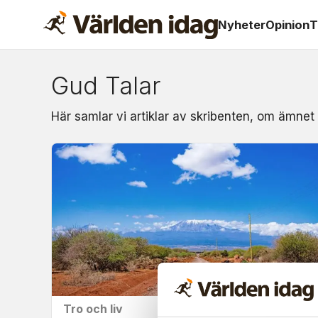
Nyheter
Opinion
T
Gud Talar
Om:
Här samlar vi artiklar av skribenten, om ämnet
gud
talar
Tro och liv