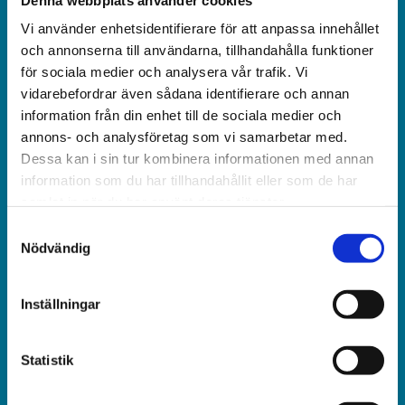
Vi använder enhetsidentifierare för att anpassa innehållet
Världen idag är en rikstäckande
och annonserna till användarna, tillhandahålla funktioner
och obunden nyhets­­­tidning på kristen grund.
för sociala medier och analysera vår trafik. Vi
vidarebefordrar även sådana identifierare och annan
Ansvarig utgivare och chef­redaktör:
information från din enhet till de sociala medier och
annons- och analysföretag som vi samarbetar med.
Jonas Adolfsson
Dessa kan i sin tur kombinera informationen med annan
information som du har tillhandahållit eller som de har
© Världen idag AB
samlat in när du har använt deras tjänster.
Växel:
Samtyckesval
Nödvändig
018-430 40 00
(kl 10–12, 14–16)
Inställningar
Kundservice:
018-430 40 50
Statistik
(kl 10–12, 14–16)
kundtjanst@varldenidag.se