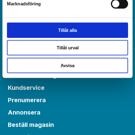
Marknadsföring
Redaktionen:
redaktionen@varldenidag.se
Tillåt alla
Postadress:
Världen idag, Box 6015
Tillåt urval
550 06 Jönköping
Avvisa
Om Världen idag
Kundservice
Prenumerera
Annonsera
Beställ magasin