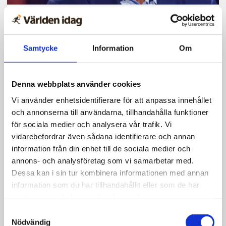
Nyheter
Schwarzenegger prisas för
Samtycke
Information
Om
lång kamp mot antisemitism
Denna webbplats använder cookies
Vi använder enhetsidentifierare för att anpassa innehållet
och annonserna till användarna, tillhandahålla funktioner
för sociala medier och analysera vår trafik. Vi
vidarebefordrar även sådana identifierare och annan
information från din enhet till de sociala medier och
annons- och analysföretag som vi samarbetar med.
Dessa kan i sin tur kombinera informationen med annan
information som du har tillhandahållit eller som de har
samlat in när du har använt deras tjänster.
Samtyckesval
Nödvändig