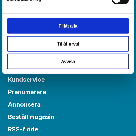
Redaktionen:
redaktionen@varldenidag.se
Tillåt alla
Postadress:
Världen idag, Box 6015
550 06 Jönköping
Tillåt urval
Avvisa
Om Världen idag
Kundservice
Prenumerera
Annonsera
Beställ magasin
RSS-flöde