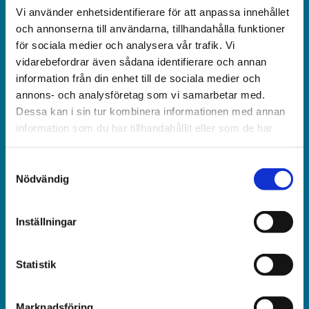
Vi använder enhetsidentifierare för att anpassa innehållet
Världen idag är en rikstäckande
och annonserna till användarna, tillhandahålla funktioner
och obunden nyhets­­­tidning på kristen grund.
för sociala medier och analysera vår trafik. Vi
vidarebefordrar även sådana identifierare och annan
Ansvarig utgivare och chef­redaktör:
information från din enhet till de sociala medier och
Jonas Adolfsson
annons- och analysföretag som vi samarbetar med.
Dessa kan i sin tur kombinera informationen med annan
© Världen idag AB
information som du har tillhandahållit eller som de har
samlat in när du har använt deras tjänster.
Växel:
Samtyckesval
018-430 40 00
Nödvändig
(kl 10–12, 14–16)
Inställningar
Kundservice:
018-430 40 50
(kl 10–12, 14–16)
Statistik
kundtjanst@varldenidag.se
Marknadsföring