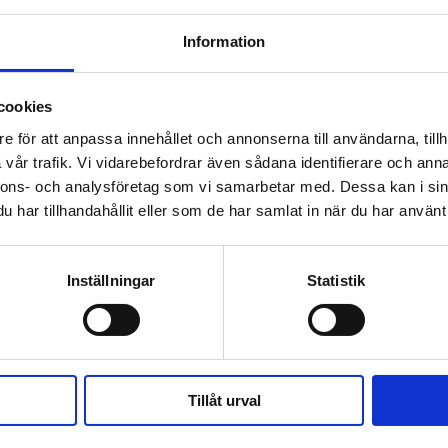
Vi behöver lära oss att ta
Information
emot och bruka auktoritet i
kärlek.
cookies
e för att anpassa innehållet och annonserna till användarna, tillh
vår trafik. Vi vidarebefordrar även sådana identifierare och anna
nnons- och analysföretag som vi samarbetar med. Dessa kan i sin
har tillhandahållit eller som de har samlat in när du har använt 
Växel:
Om Världen 
018-430 40 00
Inställningar
Statistik
(kl 10–12, 14–16)
Kundservice
Prenumerer
Kundservice:
018-430 40 50
Annonsera
(kl 10–12, 14–16)
Tillåt urval
kundtjanst@varldenidag.se
Beställ maga
Redaktionen: