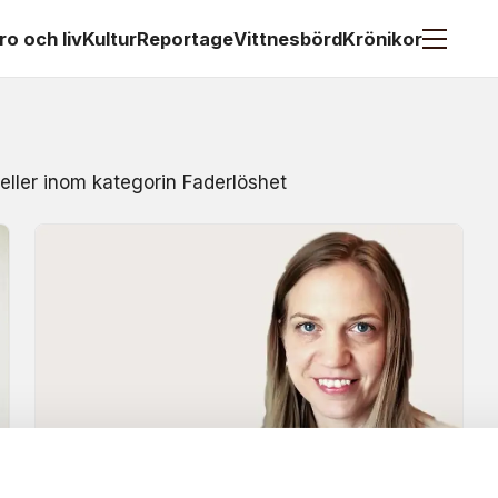
ro och liv
Kultur
Reportage
Vittnesbörd
Krönikor
 eller inom kategorin Faderlöshet
Krönika