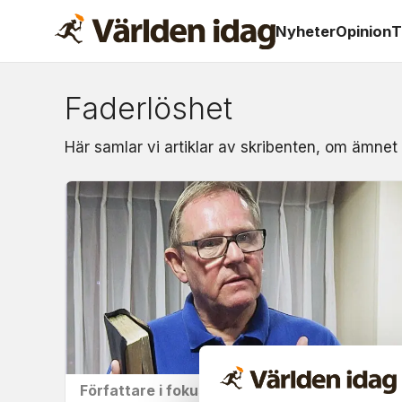
Nyheter
Opinion
T
Faderlöshet
Om:
Här samlar vi artiklar av skribenten, om ämnet
faderlöshet
Författare i fokus