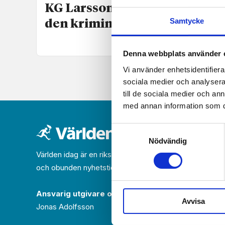
KG Larsson fick kliva rakt in i
Samtycke
den kriminella världen
Denna webbplats använder 
Vi använder enhetsidentifierar
sociala medier och analysera 
till de sociala medier och a
med annan information som du 
Samtyckesval
Nödvändig
Världen idag är en rikstäckande
och obunden nyhets­­­tidning på kristen grund.
Ansvarig utgivare och chef­redaktör:
Avvisa
Jonas Adolfsson