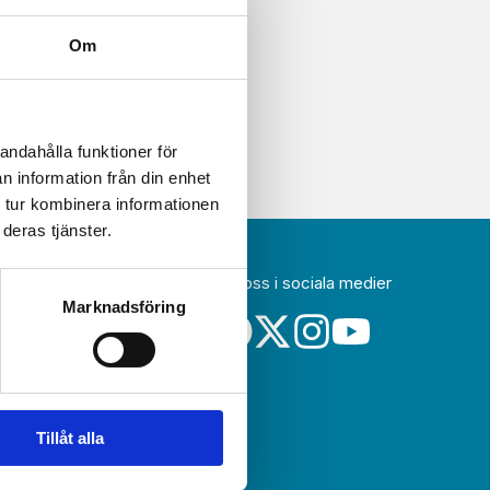
Om
andahålla funktioner för
n information från din enhet
 tur kombinera informationen
deras tjänster.
Följ oss i sociala medier
idag
Marknadsföring
a
Tillåt alla
sin