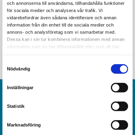
och annonserna till användarna, tillhandahålla funktioner
Nio överlevande från
för sociala medier och analysera vår trafik. Vi
Förintelsen döda i covid-19 i
vidarebefordrar även sådana identifierare och annan
information från din enhet till de sociala medier och
Sverige
annons- och analysföretag som vi samarbetar med.
Dessa kan i sin tur kombinera informationen med annan
information som du har tillhandahållit eller som de har
samlat in när du har använt deras tjänster.
Samtyckesval
Nödvändig
Inställningar
Statistik
Världen idag är en rikstäckande
Marknadsföring
och obunden nyhets­­­tidning på kristen grund.