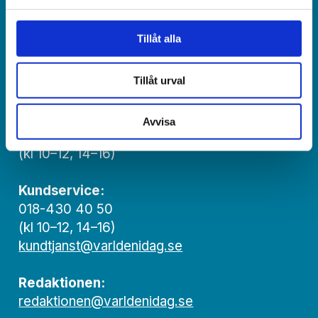
Ansvarig utgivare och chef­redaktör:
Tillåt alla
Jonas Adolfsson
Tillåt urval
© Världen idag AB
Växel:
Avvisa
018-430 40 00
(kl 10–12, 14–16)
Kundservice:
018-430 40 50
(kl 10–12, 14–16)
kundtjanst@varldenidag.se
Redaktionen:
redaktionen@varldenidag.se