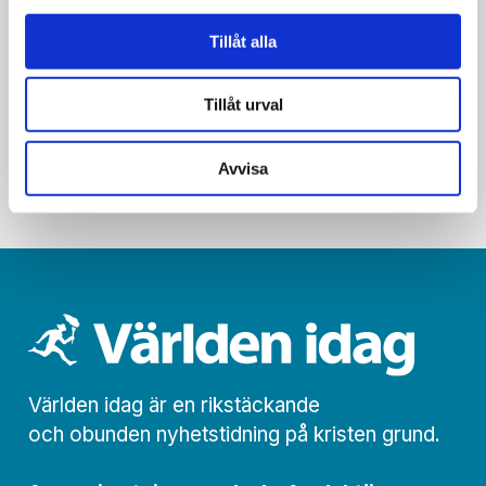
Carola sjöng för mamma som
Tillåt alla
räddade sina barn ur brand
Tillåt urval
Avvisa
Världen idag är en rikstäckande
och obunden nyhets­­­tidning på kristen grund.