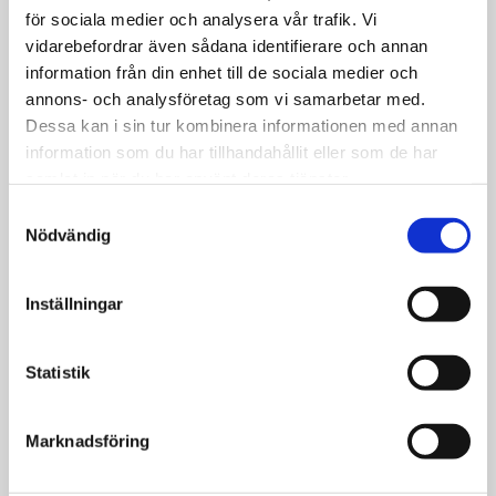
Tro och liv
för sociala medier och analysera vår trafik. Vi
De bjuder in till bön och sång
vidarebefordrar även sådana identifierare och annan
information från din enhet till de sociala medier och
i Öjeparken på
annons- och analysföretag som vi samarbetar med.
nationaldagen
Dessa kan i sin tur kombinera informationen med annan
information som du har tillhandahållit eller som de har
samlat in när du har använt deras tjänster.
Samtyckesval
Nödvändig
Inställningar
Statistik
Marknadsföring
Nyheter