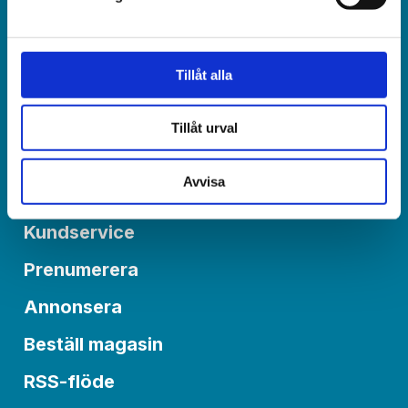
Redaktionen:
redaktionen@varldenidag.se
Postadress:
Tillåt alla
Världen idag, Box 6015
550 06 Jönköping
Tillåt urval
Avvisa
Om Världen idag
Kundservice
Prenumerera
Annonsera
Beställ magasin
RSS-flöde