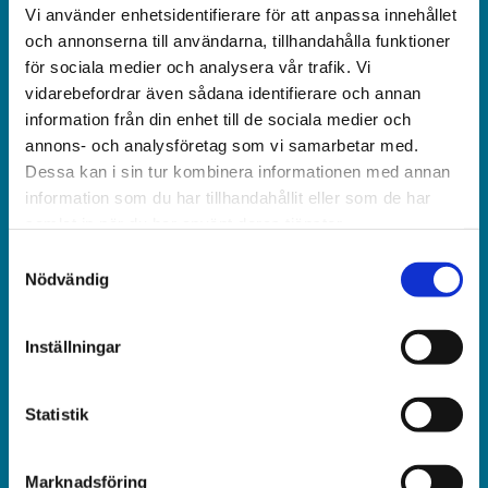
Världen idag är en rikstäckande
Vi använder enhetsidentifierare för att anpassa innehållet
och obunden nyhets­­­tidning på kristen grund.
och annonserna till användarna, tillhandahålla funktioner
för sociala medier och analysera vår trafik. Vi
vidarebefordrar även sådana identifierare och annan
Ansvarig utgivare och chef­redaktör:
information från din enhet till de sociala medier och
Jonas Adolfsson
annons- och analysföretag som vi samarbetar med.
Dessa kan i sin tur kombinera informationen med annan
© Världen idag AB
information som du har tillhandahållit eller som de har
samlat in när du har använt deras tjänster.
Växel:
Samtyckesval
018-430 40 00
Nödvändig
(kl 10–12, 14–16)
Inställningar
Kundservice:
018-430 40 50
(kl 10–12, 14–16)
Statistik
kundtjanst@varldenidag.se
Marknadsföring