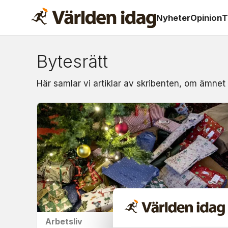
Nyheter
Opinion
T
Bytesrätt
Om:
Här samlar vi artiklar av skribenten, om ämnet 
bytesrätt
Arbetsliv