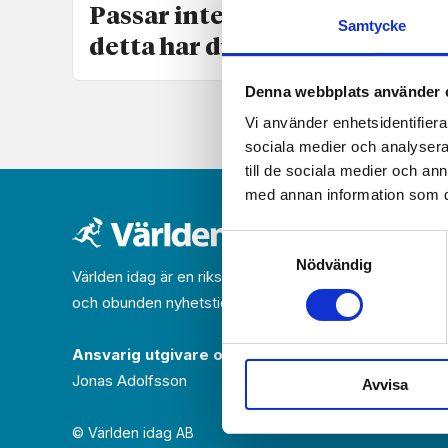
Passar inte klapparna? –
Samtycke
detta har du rätt till
Denna webbplats använder 
Vi använder enhetsidentifierar
sociala medier och analysera 
till de sociala medier och a
med annan information som du 
Samtyckesval
Nödvändig
Världen idag är en rikstäckande
och obunden nyhets­­­tidning på kristen grund.
Ansvarig utgivare och chef­redaktör:
Jonas Adolfsson
Avvisa
© Världen idag AB