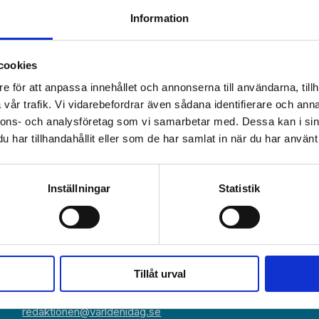
Information
cookies
e för att anpassa innehållet och annonserna till användarna, tillh
vår trafik. Vi vidarebefordrar även sådana identifierare och anna
nnons- och analysföretag som vi samarbetar med. Dessa kan i sin
har tillhandahållit eller som de har samlat in när du har använt 
Växel:
Om Världen 
018-430 40 00
Inställningar
Statistik
(kl 10–12, 14–16)
Kundservice
Prenumerer
Kundservice:
018-430 40 50
Annonsera
(kl 10–12, 14–16)
kundtjanst@varldenidag.se
Beställ maga
Tillåt urval
Redaktionen:
RSS-flöde
redaktionen@varldenidag.se