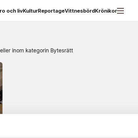
ro och liv
Kultur
Reportage
Vittnesbörd
Krönikor
eller inom kategorin Bytesrätt