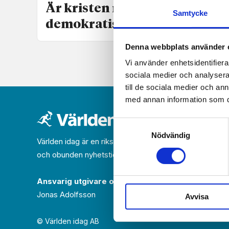
Är kristen nationalism ett
Samtycke
demokratiskt hot?
Denna webbplats använder 
Vi använder enhetsidentifierar
sociala medier och analysera 
till de sociala medier och a
med annan information som du 
Samtyckesval
Nödvändig
Världen idag är en rikstäckande
och obunden nyhets­­­tidning på kristen grund.
Ansvarig utgivare och chef­redaktör:
Jonas Adolfsson
Avvisa
© Världen idag AB