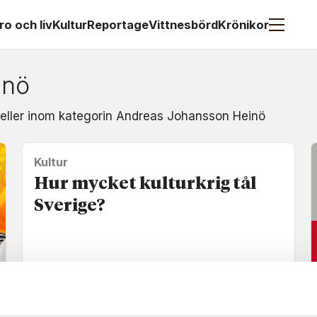
ro och liv
Kultur
Reportage
Vittnesbörd
Krönikor
inö
t eller inom kategorin Andreas Johansson Heinö
Kultur
Hur mycket kulturkrig tål
Sverige?