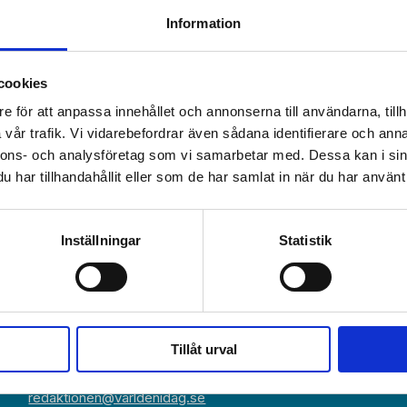
Information
cookies
e för att anpassa innehållet och annonserna till användarna, tillh
vår trafik. Vi vidarebefordrar även sådana identifierare och anna
nnons- och analysföretag som vi samarbetar med. Dessa kan i sin
har tillhandahållit eller som de har samlat in när du har använt 
Växel:
Om Världen 
018-430 40 00
Inställningar
Statistik
(kl 10–12, 14–16)
Kundservice
Prenumerer
Kundservice:
018-430 40 50
Annonsera
(kl 10–12, 14–16)
kundtjanst@varldenidag.se
Beställ maga
Tillåt urval
Redaktionen:
RSS-flöde
redaktionen@varldenidag.se