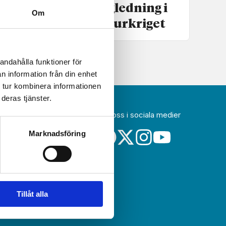
En balanserad vägledning i
Om
det pågående kulturkriget
andahålla funktioner för
n information från din enhet
 tur kombinera informationen
deras tjänster.
Följ oss i sociala medier
idag
Marknadsföring
a
sin
Tillåt alla