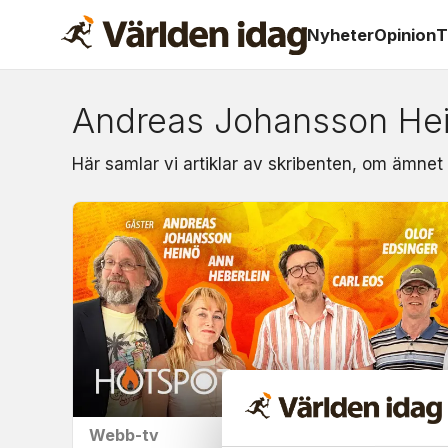
Nyheter
Opinion
T
Andreas Johansson He
Om:
Här samlar vi artiklar av skribenten, om ämne
andreas
johansson
heinö
Webb-tv