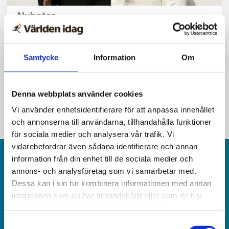
Nyheter
Interreligiös bön mot
coronavirus ifrågasätts
Samtycke
Information
Om
Denna webbplats använder cookies
Vi använder enhetsidentifierare för att anpassa innehållet
och annonserna till användarna, tillhandahålla funktioner
för sociala medier och analysera vår trafik. Vi
vidarebefordrar även sådana identifierare och annan
information från din enhet till de sociala medier och
annons- och analysföretag som vi samarbetar med.
Dessa kan i sin tur kombinera informationen med annan
information som du har tillhandahållit eller som de har
samlat in när du har använt deras tjänster.
Världen idag är en rikstäckande
Samtyckesval
och obunden nyhets­­­tidning på kristen grund.