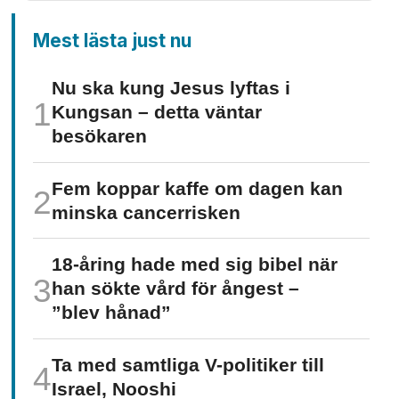
Mest lästa just nu
Nu ska kung Jesus lyftas i
Kungsan – detta väntar
besökaren
Fem koppar kaffe om dagen kan
minska cancer­risken
18-åring hade med sig bibel när
han sökte vård för ångest –
”blev hånad”
Ta med samtliga V-politiker till
Israel, Nooshi