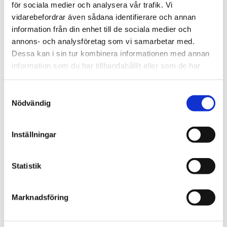
för sociala medier och analysera vår trafik. Vi
Fotbollspamp i blåsväder –
vidarebefordrar även sådana identifierare och annan
information från din enhet till de sociala medier och
ville sälja VM
annons- och analysföretag som vi samarbetar med.
Dessa kan i sin tur kombinera informationen med annan
information som du har tillhandahållit eller som de har
samlat in när du har använt deras tjänster.
Samtyckesval
Nödvändig
Inställningar
Statistik
Göteborg
Marknadsföring
Unga killar bad för
skadade på Gothia cup –