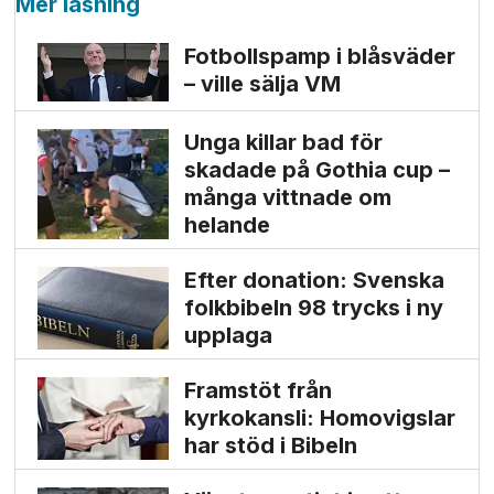
Mer läsning
Fotbollspamp i blåsväder
– ville sälja VM
Unga killar bad för
skadade på Gothia cup –
många vittnade om
helande
Efter donation: Svenska
folkbibeln 98 trycks i ny
upplaga
Framstöt från
kyrkokansli: Homo­vigslar
har stöd i Bibeln