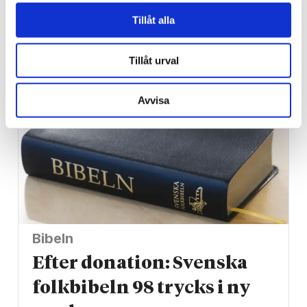
många vittnade om
Tillåt alla
helande
Tillåt urval
Avvisa
Bibeln
Efter donation: Svenska
folkbibeln 98 trycks i ny