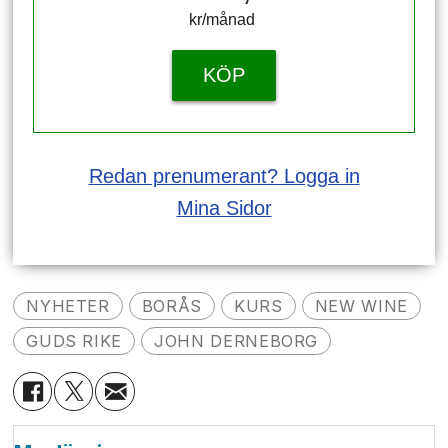
kr/månad ​​​​​​
KÖP
Redan prenumerant? Logga in
Mina Sidor
NYHETER
BORÅS
KURS
NEW WINE
GUDS RIKE
JOHN DERNEBORG