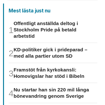
Mest lästa just nu
Offentligt anställda deltog i
Stockholm Pride på betald
arbetstid
KD-politiker gick i prideparad –
med alla partier utom SD
Framstöt från kyrkokansli:
Homo­vigslar har stöd i Bibeln
Nu startar han sin 220 mil långa
böne­vandring genom Sverige