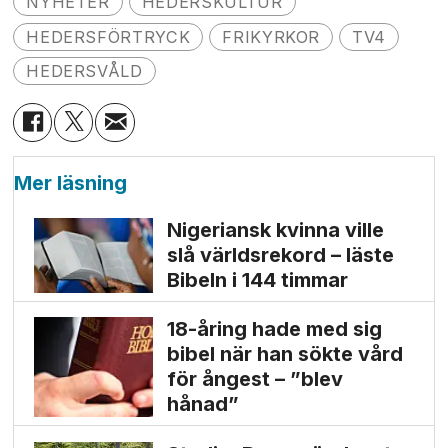
NYHETER
HEDERSKULTUR
HEDERSFÖRTRYCK
FRIKYRKOR
TV4
HEDERSVÅLD
Mer läsning
Nigeriansk kvinna ville
slå världs­rekord – läste
Bibeln i 144 timmar
18-åring hade med sig
bibel när han sökte vård
för ångest – ”blev
hånad”