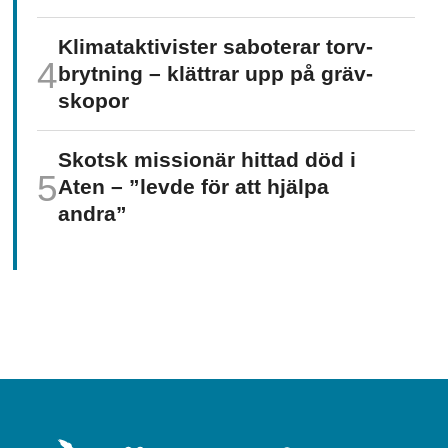
Klimat­aktivister saboterar torv­
brytning – klättrar upp på gräv­
skopor
Skotsk missionär hittad död i
Aten – ”levde för att hjälpa
andra”