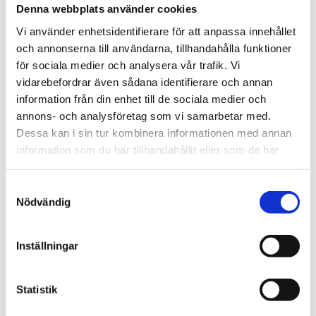
Denna webbplats använder cookies
Vi använder enhetsidentifierare för att anpassa innehållet
och annonserna till användarna, tillhandahålla funktioner
för sociala medier och analysera vår trafik. Vi
vidarebefordrar även sådana identifierare och annan
information från din enhet till de sociala medier och
Afrika
annons- och analysföretag som vi samarbetar med.
Nigeriansk kvinna ville
Dessa kan i sin tur kombinera informationen med annan
information som du har tillhandahållit eller som de har
slå världs­rekord – läste
samlat in när du har använt deras tjänster.
Bibeln i 144 timmar
Samtyckesval
Nödvändig
Inställningar
Statistik