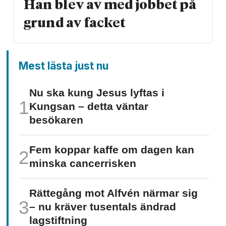
Han blev av med jobbet på
grund av facket
Mest lästa just nu
Nu ska kung Jesus lyftas i
Kungsan – detta väntar
besökaren
Fem koppar kaffe om dagen kan
minska cancer­risken
Rättegång mot Alfvén närmar sig
– nu kräver tusentals ändrad
lagstiftning