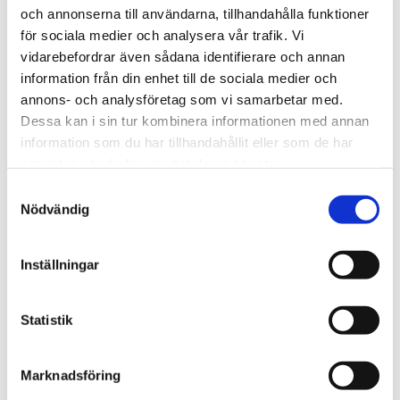
och annonserna till användarna, tillhandahålla funktioner
Evangeliet spreds i
för sociala medier och analysera vår trafik. Vi
Stockholm i helgen – runt 60
vidarebefordrar även sådana identifierare och annan
information från din enhet till de sociala medier och
tog emot Jesus
annons- och analysföretag som vi samarbetar med.
Dessa kan i sin tur kombinera informationen med annan
information som du har tillhandahållit eller som de har
samlat in när du har använt deras tjänster.
Samtyckesval
Nödvändig
Inställningar
Statistik
Stockholm
Marknadsföring
Tusentals människor