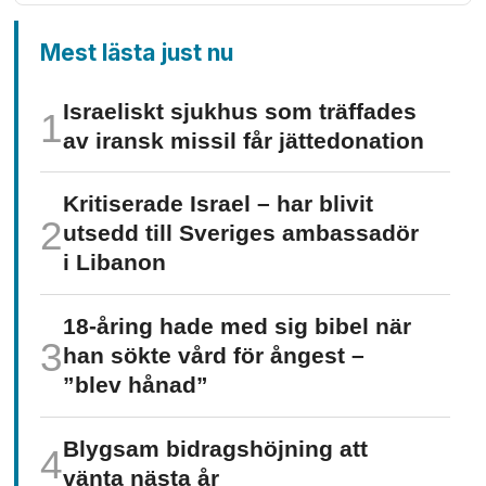
Mest lästa just nu
Israeliskt sjukhus som träffades
av iransk missil får jätte­donation
Kritiserade Israel – har blivit
utsedd till Sveriges ambassadör
i Libanon
18-åring hade med sig bibel när
han sökte vård för ångest –
”blev hånad”
Blygsam bidrags­höjning att
vänta nästa år