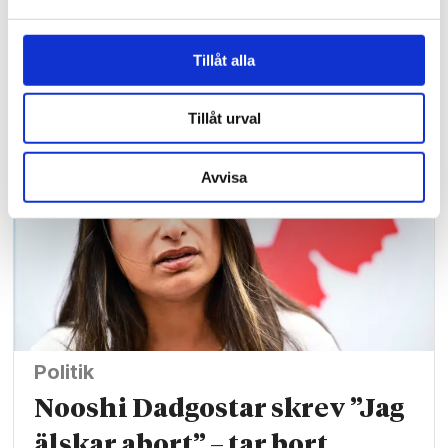
samlades i Kungsträdgården
Tillåt alla
för att ära Jesus
Tillåt urval
Avvisa
Politik
Nooshi Dadgostar skrev ”Jag
älskar abort” – tar bort