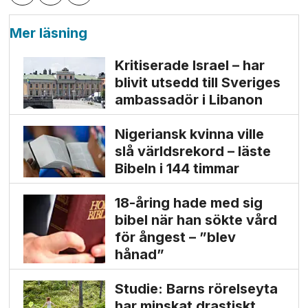
Mer läsning
Kritiserade Israel – har
blivit utsedd till Sveriges
ambassadör i Libanon
Nigeriansk kvinna ville
slå världs­rekord – läste
Bibeln i 144 timmar
18-åring hade med sig
bibel när han sökte vård
för ångest – ”blev
hånad”
Studie: Barns rörelseyta
har minskat drastiskt