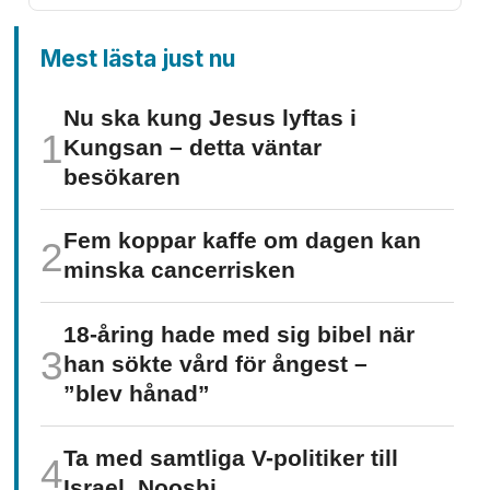
Mest lästa just nu
Nu ska kung Jesus lyftas i
Kungsan – detta väntar
besökaren
Fem koppar kaffe om dagen kan
minska cancer­risken
18-åring hade med sig bibel när
han sökte vård för ångest –
”blev hånad”
Ta med samtliga V-politiker till
Israel, Nooshi