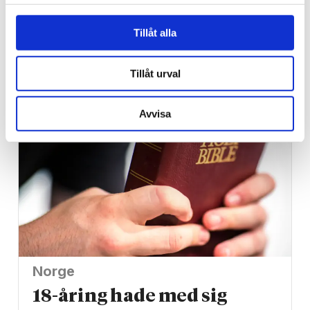
Nigeriansk kvinna ville
Tillåt alla
slå världs­rekord – läste
Bibeln i 144 timmar
Tillåt urval
Avvisa
Norge
18-åring hade med sig