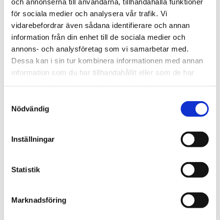
och annonserna till användarna, tillhandahålla funktioner
för sociala medier och analysera vår trafik. Vi
Regeringen
vidarebefordrar även sådana identifierare och annan
Kritiserade Israel – har
information från din enhet till de sociala medier och
annons- och analysföretag som vi samarbetar med.
blivit utsedd till Sveriges
Dessa kan i sin tur kombinera informationen med annan
ambassadör i Libanon
information som du har tillhandahållit eller som de har
samlat in när du har använt deras tjänster.
Samtyckesval
Nödvändig
Inställningar
Statistik
Marknadsföring
Afrika