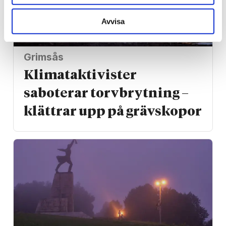
Avvisa
Grimsås
Klimat­aktivister
saboterar torv­brytning –
klättrar upp på gräv­skopor