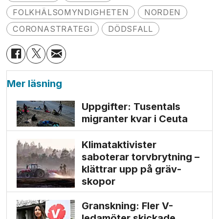
FOLKHÄLSOMYNDIGHETEN
NORDEN
CORONASTRATEGI
DÖDSFALL
Mer läsning
Uppgifter: Tusentals
migranter kvar i Ceuta
Klimat­aktivister
saboterar torv­brytning –
klättrar upp på gräv­
skopor
Granskning: Fler V-
ledamöter skickade