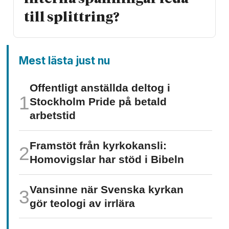
till splittring?
Mest lästa just nu
Offentligt anställda deltog i
Stockholm Pride på betald
arbetstid
Framstöt från kyrkokansli:
Homo­vigslar har stöd i Bibeln
Vansinne när Svenska kyrkan
gör teologi av irrlära