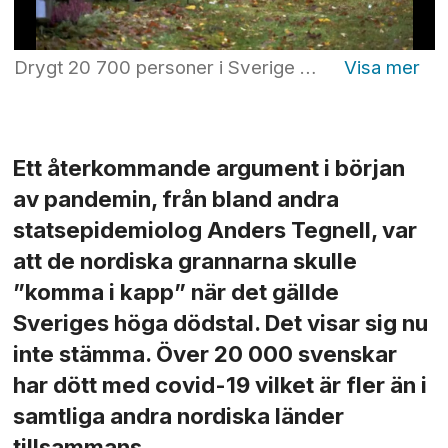
Drygt 20 700 personer i Sverige har hittills dött i covid-19. Bilden visar en kyrkogård på Alla helgons dag 2020. Foto: Janerik Henriksson/TT
Ett återkommande argument i början
av pandemin, från bland andra
statsepidemiolog Anders Tegnell, var
att de nordiska grannarna skulle
”komma i kapp” när det gällde
Sveriges höga dödstal. Det visar sig nu
inte stämma. Över 20 000 svenskar
har dött med covid-19 vilket är fler än i
samtliga andra nordiska länder
tillsammans.