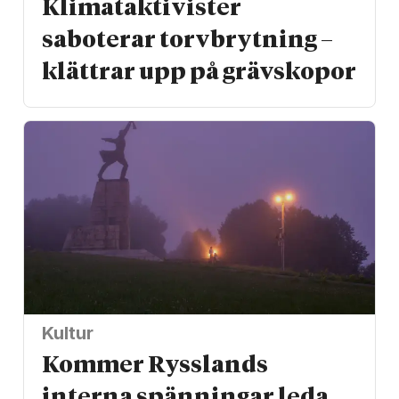
Klimat­aktivister
saboterar torv­brytning –
klättrar upp på gräv­skopor
Kultur
Kommer Rysslands
interna spänningar leda