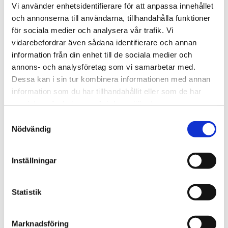
Vi använder enhetsidentifierare för att anpassa innehållet
och annonserna till användarna, tillhandahålla funktioner
för sociala medier och analysera vår trafik. Vi
vidarebefordrar även sådana identifierare och annan
information från din enhet till de sociala medier och
annons- och analysföretag som vi samarbetar med.
Spanien/Marocko
Dessa kan i sin tur kombinera informationen med annan
Uppgifter: Tusentals
information som du har tillhandahållit eller som de har
samlat in när du har använt deras tjänster.
migranter kvar i Ceuta
Samtyckesval
Nödvändig
Inställningar
Statistik
Marknadsföring