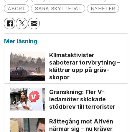
ABORT
SARA SKYTTEDAL
NYHETER
Mer läsning
Klimat­aktivister
saboterar torv­brytning –
klättrar upp på gräv­
skopor
Granskning: Fler V-
ledamöter skickade
stödbrev till terrorister
Rättegång mot Alfvén
närmar sig – nu kräver