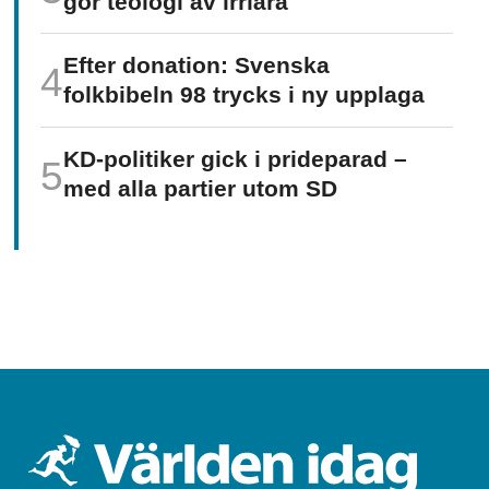
gör teologi av irrlära
Efter donation: Svenska
folkbibeln 98 trycks i ny upplaga
KD-politiker gick i prideparad –
med alla partier utom SD