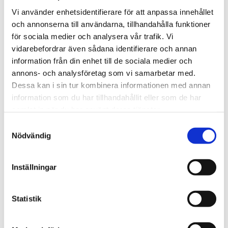
Vi använder enhetsidentifierare för att anpassa innehållet
och annonserna till användarna, tillhandahålla funktioner
för sociala medier och analysera vår trafik. Vi
vidarebefordrar även sådana identifierare och annan
information från din enhet till de sociala medier och
annons- och analysföretag som vi samarbetar med.
Natur
Dessa kan i sin tur kombinera informationen med annan
Lovande blåbärssäsong –
information som du har tillhandahållit eller som de har
samlat in när du har använt deras tjänster.
så nyttigt är superbäret
Samtyckesval
Nödvändig
Inställningar
Statistik