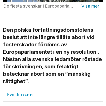
De flesta svenskar i Europaparlamentet har röstat för en resolution som menar att nekad abort är att likna vid tortyr och som felaktigt beskriver abort som en mänsklig rättighet. Foto: Yvonne Åsell/SvD/TT
Den polska författningsdomstolens
beslut att inte längre tillåta abort vid
fosterskador fördöms av
Europaparlamentet i en ny resolution .
Nästan alla svenska ledamöter röstade
för skrivningen, som felaktigt
betecknar abort som en ”mänsklig
rättighet”.
Eva
Janzon