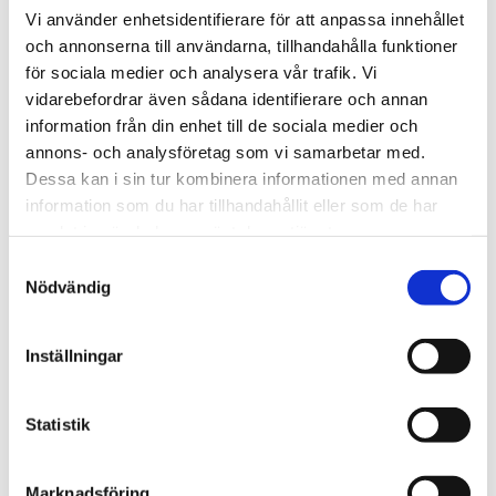
Vi använder enhetsidentifierare för att anpassa innehållet
och annonserna till användarna, tillhandahålla funktioner
för sociala medier och analysera vår trafik. Vi
vidarebefordrar även sådana identifierare och annan
information från din enhet till de sociala medier och
Norge
annons- och analysföretag som vi samarbetar med.
Dessa kan i sin tur kombinera informationen med annan
18-åring hade med sig
information som du har tillhandahållit eller som de har
bibel när han sökte vård
samlat in när du har använt deras tjänster.
för ångest – ”blev hånad”
Samtyckesval
Nödvändig
Inställningar
Statistik
Marknadsföring