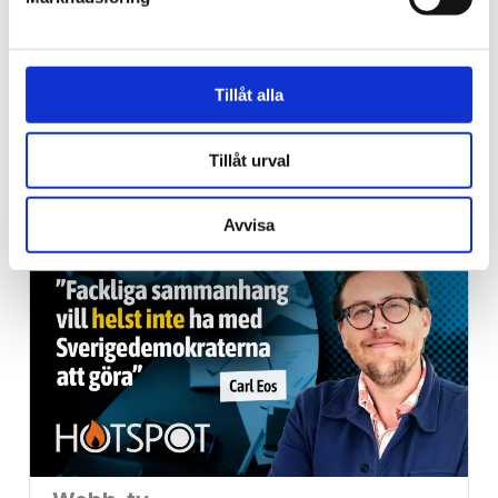
Vardag
Tillåt alla
Blygsam bidrags­höjning
Tillåt urval
att vänta nästa år
Avvisa