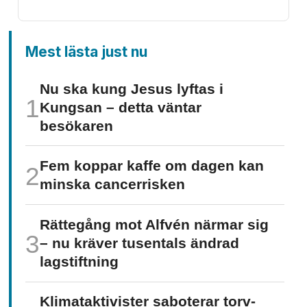
Mest lästa just nu
Nu ska kung Jesus lyftas i
Kungsan – detta väntar
besökaren
Fem koppar kaffe om dagen kan
minska cancer­risken
Rättegång mot Alfvén närmar sig
– nu kräver tusentals ändrad
lagstiftning
Klimat­aktivister saboterar torv­