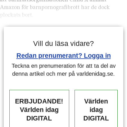
att barnrätts­organisationen Child X anmält
Amazon för barnpornografi­brott har de dock
plockats bort.
Vill du läsa vidare?
Redan prenumerant? Logga in
Teckna en prenumeration för att ta del av
denna artikel och mer på varldenidag.se.
ERBJUDANDE!
Världen
Världen idag
idag
DIGITAL
DIGITAL