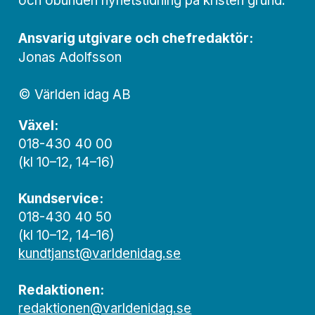
och obunden nyhets­­­tidning på kristen grund.
Ansvarig utgivare och chef­redaktör:
Jonas Adolfsson
© Världen idag AB
Växel:
018-430 40 00
(kl 10–12, 14–16)
Kundservice:
018-430 40 50
(kl 10–12, 14–16)
kundtjanst@varldenidag.se
Redaktionen:
redaktionen@varldenidag.se