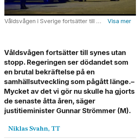
Våldsvågen i Sverige fortsätter till synes utan stopp. Bilden är tagen i samband med en skottlossning i Råcksta i Stockholm på lördagskvällen. Foto: Jonas Ekströmer/TT
Våldsvågen fortsätter till synes utan
stopp. Regeringen ser dödandet som
en brutal bekräftelse på en
samhällsutveckling som pågått länge.–
Mycket av det vi gör nu skulle ha gjorts
de senaste åtta åren, säger
justitieminister Gunnar Strömmer (M).
Niklas
Svahn, TT