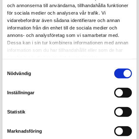
och annonserna till användarna, tillhandahålla funktioner
för sociala medier och analysera vår trafik. Vi
Regeringen
vidarebefordrar även sådana identifierare och annan
information från din enhet till de sociala medier och
Kritiserade Israel – har
annons- och analysföretag som vi samarbetar med.
blivit utsedd till Sveriges
Dessa kan i sin tur kombinera informationen med annan
information som du har tillhandahållit eller som de har
ambassadör i Libanon
samlat in när du har använt deras tjänster.
Samtyckesval
Nödvändig
Inställningar
Statistik
Marknadsföring