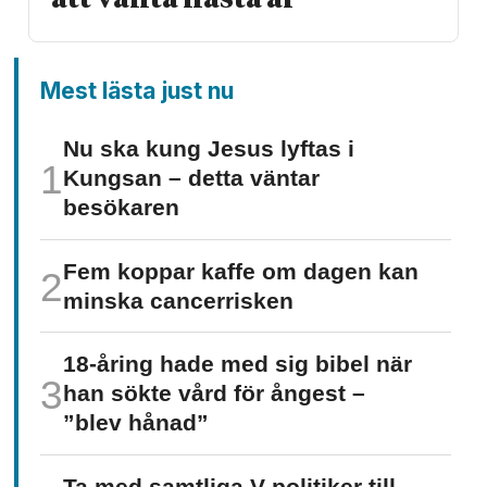
Mest lästa just nu
Nu ska kung Jesus lyftas i
Kungsan – detta väntar
besökaren
Fem koppar kaffe om dagen kan
minska cancer­risken
18-åring hade med sig bibel när
han sökte vård för ångest –
”blev hånad”
Ta med samtliga V-politiker till