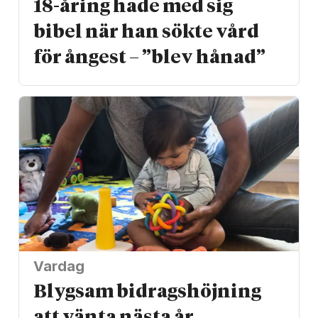
18-åring hade med sig
bibel när han sökte vård
för ångest – ”blev hånad”
Vardag
Blygsam bidrags­höjning
att vänta nästa år