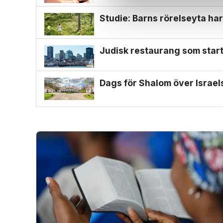
Studie: Barns rörelseyta har
Judisk restaurang som start
Dags för Shalom över Israe