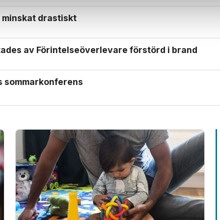
 minskat drastiskt
ades av Förintelse­överlevare förstörd i brand
ls sommarkonferens