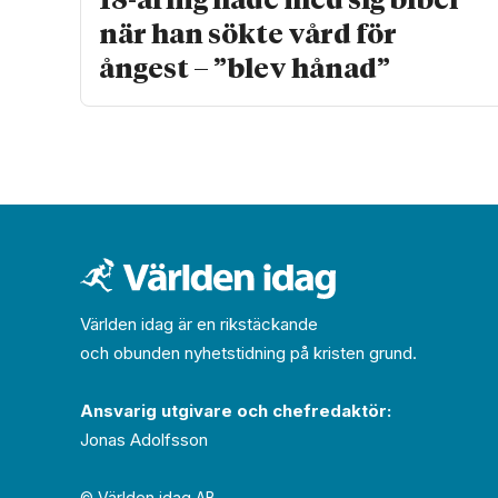
18-åring hade med sig bibel
när han sökte vård för
ångest – ”blev hånad”
Världen idag är en rikstäckande
och obunden nyhets­­­tidning på kristen grund.
Ansvarig utgivare och chef­redaktör:
Jonas Adolfsson
© Världen idag AB