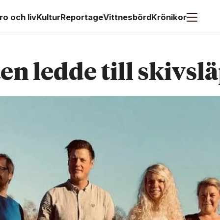
ro och liv
Kultur
Reportage
Vittnesbörd
Krönikor
n ledde till skivsl