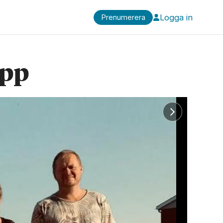
Logga in
Prenumerera
äpp