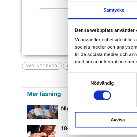
Samtycke
Redan
Denna webbplats använder 
Vi använder enhetsidentifierar
sociala medier och analysera 
till de sociala medier och a
med annan information som du 
VAR INTE RÄDD
GUDSMÖTEN
TILLSAMMANS
Samtyckesval
Nödvändig
Mer läsning
Nigeriansk kvinna ville slå v
Avvisa
18-åring hade med sig bibel