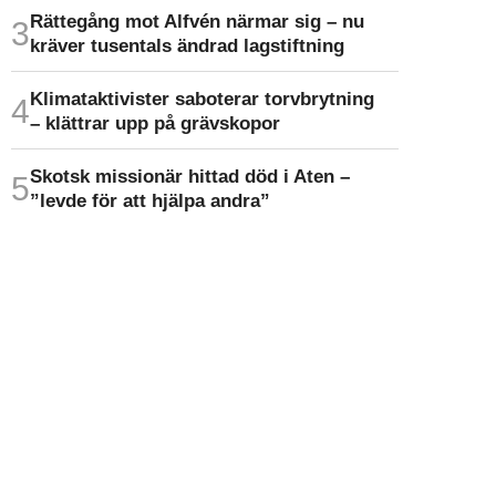
Rättegång mot Alfvén närmar sig – nu
kräver tusentals ändrad lagstiftning
Klimat­aktivister saboterar torv­brytning
– klättrar upp på gräv­skopor
Skotsk missionär hittad död i Aten –
”levde för att hjälpa andra”