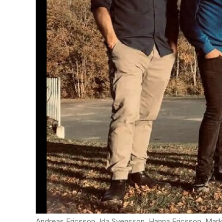
Andreas Ericsson, Ida Svensson, Hanna Ericsson, Markus Ericsson, Thorbjörn Ogstedt och Thomas Engvall 