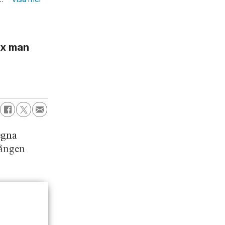
sex man
egna
gången