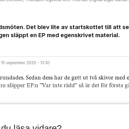
dsmöten. Det blev lite av startskottet till att 
gen släppt en EP med egenskrivet material.
15 september 2020 - 13:30
rundades. Sedan dess har de gett ut två skivor med 
u släpper EP:n ”Var inte rädd” så är det för första 
l du läsa vidare?