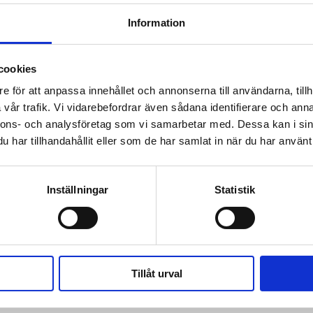
Information
 prenumerant? Logga in
cookies
Mina Sidor
e för att anpassa innehållet och annonserna till användarna, tillh
vår trafik. Vi vidarebefordrar även sådana identifierare och anna
nnons- och analysföretag som vi samarbetar med. Dessa kan i sin
har tillhandahållit eller som de har samlat in när du har använt 
TOLKNING
NYHETER
SKIVSLÄPP
Inställningar
Statistik
ärlds­rekord – läste Bibeln i 144 timmar
Tillåt urval
 när han sökte vård för ångest – ”blev hånad”