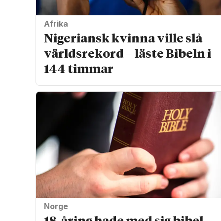
Afrika
Nigeriansk kvinna ville slå
världs­rekord – läste Bibeln i
144 timmar
Norge