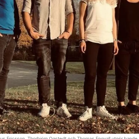
utgör bandet Tillsammans, där alla är boende kring Kärda och Tenhult i Småland. Foto: Christopher Lundberg & Ulla Claesson