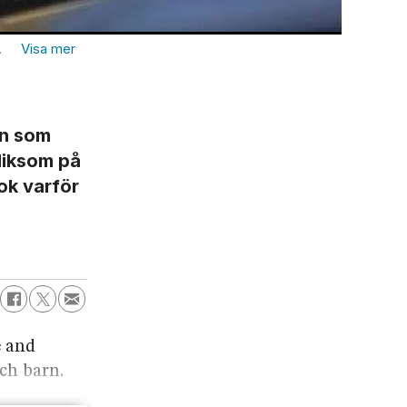
Foto:
on som
 liksom på
ok varför
e and
ch barn.