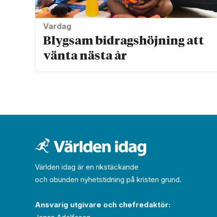
Vardag
Blygsam bidrags­höjning att
vänta nästa år
Världen idag är en rikstäckande
och obunden nyhets­­­tidning på kristen grund.
Ansvarig utgivare och chef­redaktör: