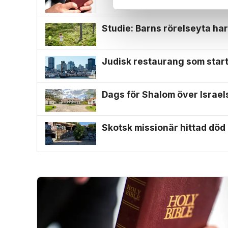
Studie: Barns rörelseyta har
Judisk restaurang som start
Dags för Shalom över Israe
Skotsk missionär hittad död i