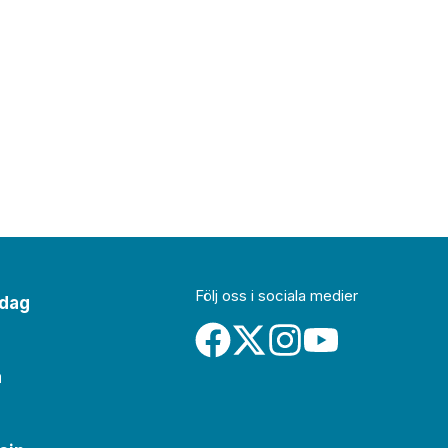
Följ oss i sociala medier
idag
a