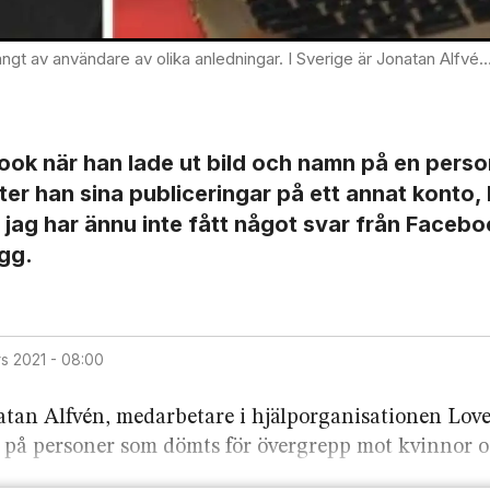
 anledningar. I Sverige är Jonatan Alfvén ett färskt exempel. Foto: Privat; Eraldo Peres/AP/TT
ok när han lade ut bild och namn på en pers
ter han sina publiceringar på ett annat konto,
 jag har ännu inte fått något svar från Facebo
ägg.
rs 2021 - 08:00
natan Alfvén, medarbetare i hjälporganisationen Lov
 på personer som dömts för övergrepp mot kvinnor o