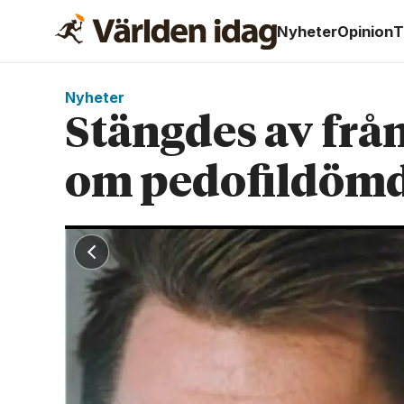
Nyheter
Opinion
T
Nyheter
Stängdes av från
om pedofildöm