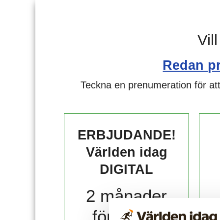
Vil
Redan p
Teckna en prenumeration för att
ERBJUDANDE!
Världen idag
DIGITAL
2 månader
för 10 kr!