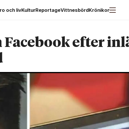
ro och liv
Kultur
Reportage
Vittnesbörd
Krönikor
 Facebook efter inl
d