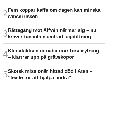
Fem koppar kaffe om dagen kan minska
cancer­risken
Rättegång mot Alfvén närmar sig – nu
kräver tusentals ändrad lagstiftning
Klimat­aktivister saboterar torv­brytning
– klättrar upp på gräv­skopor
Skotsk missionär hittad död i Aten –
”levde för att hjälpa andra”