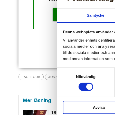
KÖP
Samtycke
Denna webbplats använder 
Redan
Vi använder enhetsidentifierar
sociala medier och analysera 
till de sociala medier och a
med annan information som du 
Samtyckesval
Nödvändig
FACEBOOK
JONATAN ALFVÉN
SEXUALBROTT
Mer läsning
Avvisa
18-åring hade med sig bibel