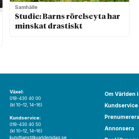
Samhälle
Studie: Barns rörelseyta har
minskat drastiskt
Växel:
Om Världen 
018-430 40 00
(kl 10–12, 14–16)
Kundservice
Prenumerer
Kundservice:
018-430 40 50
Annonsera
(kl 10–12, 14–16)
kundtjanst@varldenidag.se