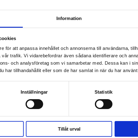
KÖP
KÖP
Information
cookies
 prenumerant? Logga in
e för att anpassa innehållet och annonserna till användarna, tillh
vår trafik. Vi vidarebefordrar även sådana identifierare och anna
Mina Sidor
nnons- och analysföretag som vi samarbetar med. Dessa kan i sin
har tillhandahållit eller som de har samlat in när du har använt 
Inställningar
Statistik
NÄTJÄTTAR
PEDOFILI
NYHETER
Tillåt urval
 när han sökte vård för ångest – ”blev hånad”