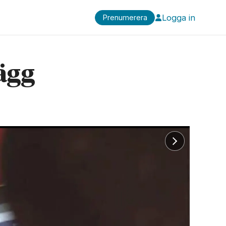
Logga in
Prenumerera
ägg