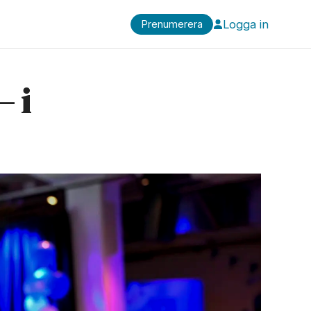
Logga in
Prenumerera
– i