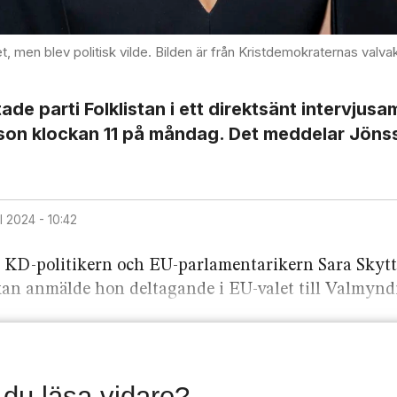
t, men blev politisk vilde. Bilden är från Kristdemokraternas valvak
de parti Folklistan i ett direktsänt intervju­sam
n klockan 11 på måndag. Det meddelar Jöns
ril 2024 - 10:42
re KD-politikern och EU-parlamentarikern Sara Skyt
eckan anmälde hon deltagande i EU-valet till Valmynd
l du läsa vidare?