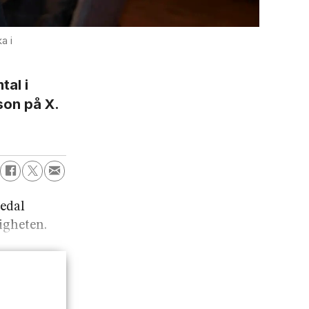
a i
tal i
son på X.
tedal
igheten.