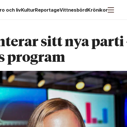
ro och liv
Kultur
Reportage
Vittnesbörd
Krönikor
erar sitt nya parti 
s program