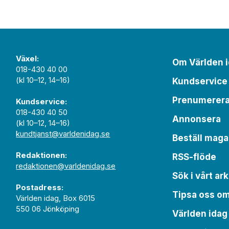
Växel:
Om Världen 
018-430 40 00
(kl 10–12, 14–16)
Kundservice
Prenumerer
Kundservice:
018-430 40 50
Annonsera
(kl 10–12, 14–16)
kundtjanst@varldenidag.se
Beställ maga
Redaktionen:
RSS-flöde
redaktionen@varldenidag.se
Sök i vårt ark
Postadress:
Tipsa oss o
Världen idag, Box 6015
550 06 Jönköping
Världen idag