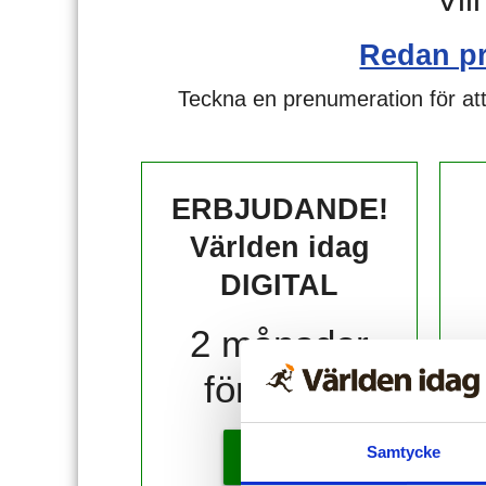
Redan p
Teckna en prenumeration för att
ERBJUDANDE!
Världen idag
DIGITAL
2 månader
för 10 kr!
Samtycke
KÖP