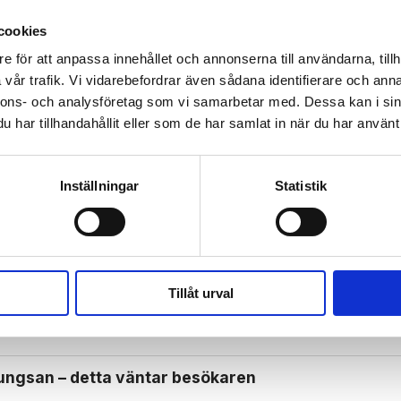
cookies
e för att anpassa innehållet och annonserna till användarna, tillh
 prenumerant? Logga in
vår trafik. Vi vidarebefordrar även sådana identifierare och anna
Mina Sidor
nnons- och analysföretag som vi samarbetar med. Dessa kan i sin
har tillhandahållit eller som de har samlat in när du har använt 
Inställningar
Statistik
U-VALET 2024
SARA SKYTTEDAL
KRISTDEMOKRATERNA
Tillåt urval
 i Aten – afghansk boxare misstänkt
Kungsan – detta väntar besökaren