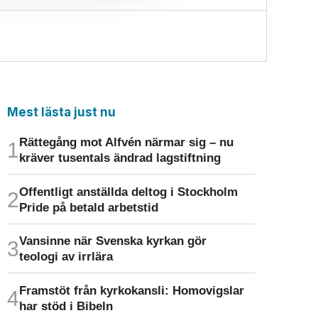
Mest lästa just nu
Rättegång mot Alfvén närmar sig – nu
kräver tusentals ändrad lagstiftning
Offentligt anställda deltog i Stockholm
Pride på betald arbetstid
Vansinne när Svenska kyrkan gör
teologi av irrlära
Framstöt från kyrkokansli: Homo­vigslar
har stöd i Bibeln