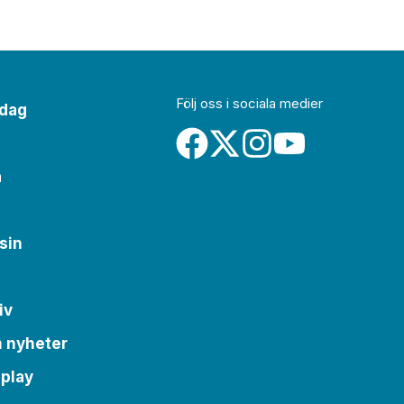
Följ oss i sociala medier
idag
a
sin
iv
m nyheter
 play