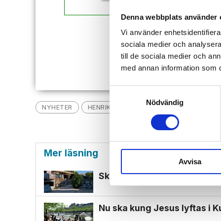
Denna webbplats använder 
Vi använder enhetsidentifierar
Redan
sociala medier och analysera 
till de sociala medier och a
med annan information som du 
Samtyckesval
Nödvändig
NYHETER
HENRIK JÖNSSON
FOLKLISTAN
E
Mer läsning
Avvisa
Skotsk missionär hittad död
Nu ska kung Jesus lyftas i 