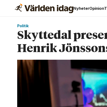
Nyheter
Opinion
T
Politik
Skyttedal present
Henrik Jönsson