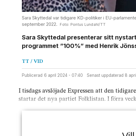
Sara Skyttedal var tidigare KD-politiker i EU-parlamente
september 2022.
Pontus Lundahl/TT
Sara Skyttedal presenterar sitt nystarta
programmet ”100%” med Henrik Jönsso
TT / VID
Publicerad
6 april 2024 - 07:40
Senast uppdaterad
8 ap
I tisdags avslöjade Expressen att den tidiga
startar det nya partiet Folklistan. I förra v
Vil