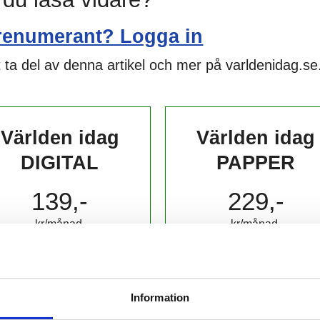
renumerant? Logga in
 ta del av denna artikel och mer på varldenidag.se
Världen idag
Världen idag
DIGITAL
PAPPER
139,-
229,-
kr/månad ​​​​​​
kr/månad ​​​​​​
KÖP
KÖP
Information