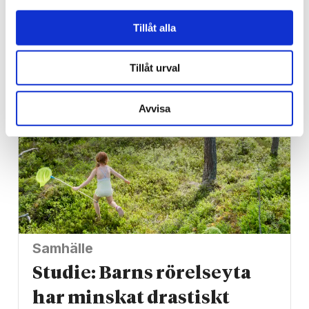
Han blev av med jobbet på
Tillåt alla
grund av facket
Tillåt urval
Avvisa
Samhälle
Studie: Barns rörelseyta
har minskat drastiskt