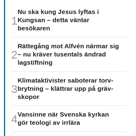
Nu ska kung Jesus lyftas i
Kungsan – detta väntar
besökaren
Rättegång mot Alfvén närmar sig
– nu kräver tusentals ändrad
lagstiftning
Klimat­aktivister saboterar torv­
brytning – klättrar upp på gräv­
skopor
Vansinne när Svenska kyrkan
gör teologi av irrlära