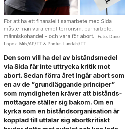
För att ha ett finansiellt samarbete med Sida
måste man vara emot terrorism, barnarbete,
människohandel – och vara för abort.
Dario
Lopez-Mils/AP/TT & Pontus Lundahl/TT
Den som vill ha del av biståndsmedel
via Sida får inte uttrycka kritik mot
abort. Sedan förra året ingår abort som
en av de ”grund­läggande principer”
som myndigheten kräver att bistånds­
mottagare ställer sig bakom. Om en
kyrka som en bistånds­organisation är
kopplad till uttalar sig abort­kritiskt
bryter detta mot avtalet och kan leda