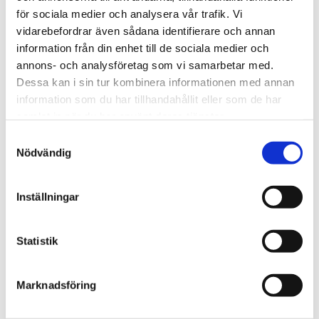
för sociala medier och analysera vår trafik. Vi
vidarebefordrar även sådana identifierare och annan
information från din enhet till de sociala medier och
Vardag
annons- och analysföretag som vi samarbetar med.
Blygsam bidrags­höjning
Dessa kan i sin tur kombinera informationen med annan
information som du har tillhandahållit eller som de har
att vänta nästa år
samlat in när du har använt deras tjänster.
Samtyckesval
Nödvändig
Inställningar
Statistik
Marknadsföring
Webb-tv