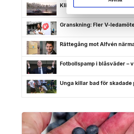
Klimat­aktivister saboterar t
Granskning: Fler V-ledamöter
Rättegång mot Alfvén närmar
Fotbollspamp i blåsväder – v
Unga killar bad för skadade