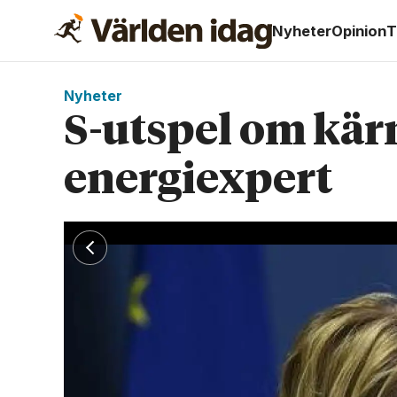
Nyheter
Opinion
T
Nyheter
S-utspel om kärn
energiexpert