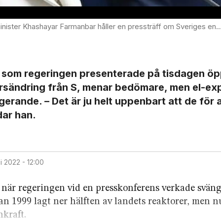
ledda regeringar har sedan 1999 lagt ner hälften av landets reaktorer, men nu lät det som man var mer positiv till framtida kärnkraft. Foto: Henrik Montgomery/TT
er som regeringen presenterade på tisdagen ö
kursändring från S, menar bedömare, men el-ex
gerande. – Det är ju helt uppenbart att de för a
dar han.
uni 2022 - 12:00
är regeringen vid en presskonferens verkade sväng
n 1999 lagt ner hälften av landets reaktorer, men nu
nkraft.