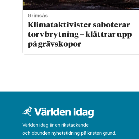
Grimsås
Klimat­aktivister saboterar
torv­brytning – klättrar upp
på gräv­skopor
Världen idag är en rikstäckande
och obunden nyhets­­­tidning på kristen grund.