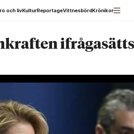
ro och liv
Kultur
Reportage
Vittnesbörd
Krönikor
kraften ifrågasätts