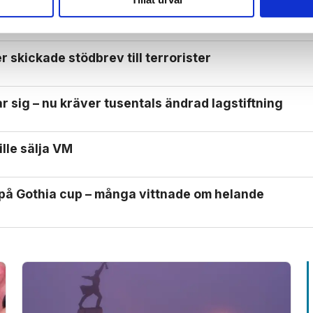
orv­brytning – klättrar upp på gräv­skopor
 skickade stödbrev till terrorister
 sig – nu kräver tusentals ändrad lagstiftning
ille sälja VM
 på Gothia cup – många vittnade om helande