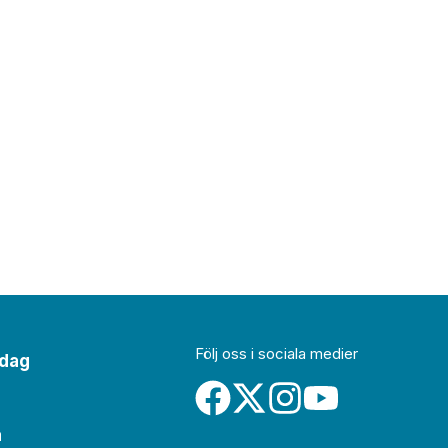
Följ oss i sociala medier
idag
a