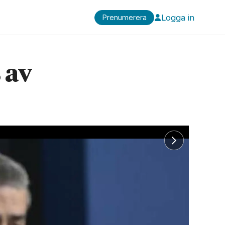
Logga in
Prenumerera
 av