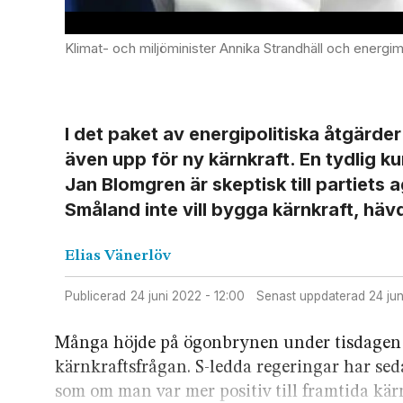
Klimat- och miljöminister Annika Strandhäll och energiminister Khashayar Farmanbar håller en pressträff om Sveriges energiförsörjning. S-
I det paket av energipolitiska åtgärd
även upp för ny kärnkraft. En tydlig 
Jan Blomgren är skeptisk till partiets a
Småland inte vill bygga kärnkraft, häv
Elias
Vänerlöv
Publicerad
24 juni 2022 - 12:00
Senast uppdaterad
24 j
Många höjde på ögonbrynen under tisdagen n
kärnkraftsfrågan. S-ledda regeringar har seda
som om man var mer positiv till framtida kär