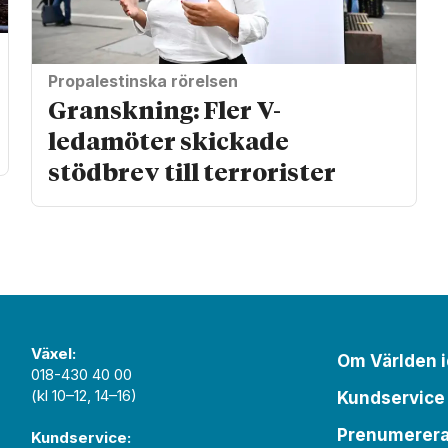
Propalestinska rörelsen
Granskning: Fler V-
ledamöter skickade
stödbrev till terrorister
Växel:
Om Världen 
018-430 40 00
(kl 10–12, 14–16)
Kundservice
Prenumerer
Kundservice: