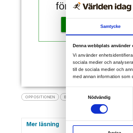
för 10 kr!
KÖP
Samtycke
Denna webbplats använder 
Redan
Vi använder enhetsidentifierar
sociala medier och analysera 
till de sociala medier och a
med annan information som du 
Samtyckesval
OPPOSITIONEN
BLOCKÖVERSKRIDANDE
SOCIA
Nödvändig
Mer läsning
Avvisa