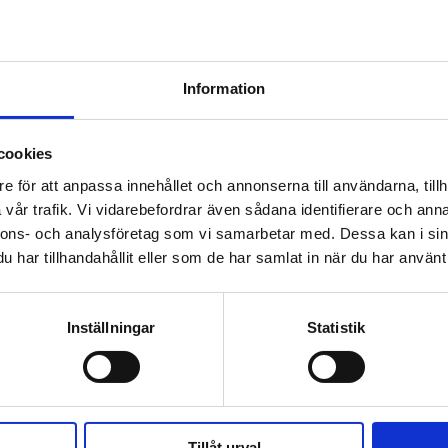
KÖP
KÖP
Information
cookies
 prenumerant? Logga in
e för att anpassa innehållet och annonserna till användarna, tillh
vår trafik. Vi vidarebefordrar även sådana identifierare och anna
Mina Sidor
nnons- och analysföretag som vi samarbetar med. Dessa kan i sin
har tillhandahållit eller som de har samlat in när du har använt 
LDEMOKRATERNA
KÄRNKRAFT
NYHETER
JAN BLOMGRE
Inställningar
Statistik
Tillåt urval