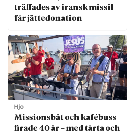
träffades av iransk missil
får jätte­donation
Hjo
Missionsbåt och kafébuss
firade 40 år – med tårta och