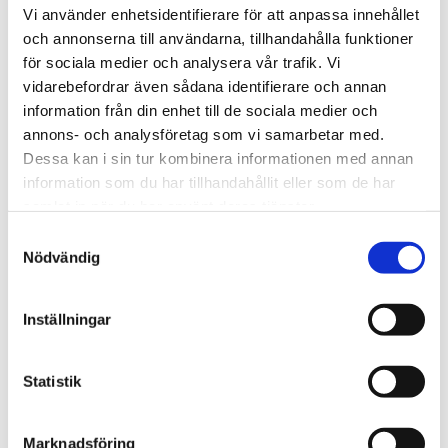
Vi använder enhetsidentifierare för att anpassa innehållet
och annonserna till användarna, tillhandahålla funktioner
Trinidad och Tobago
för sociala medier och analysera vår trafik. Vi
Tusentals i Karibien fick
vidarebefordrar även sådana identifierare och annan
information från din enhet till de sociala medier och
synen återställd – tack
annons- och analysföretag som vi samarbetar med.
vare kristet sjukhus
Dessa kan i sin tur kombinera informationen med annan
information som du har tillhandahållit eller som de har
samlat in när du har använt deras tjänster.
Samtyckesval
Nödvändig
Inställningar
Statistik
Marknadsföring
Sport