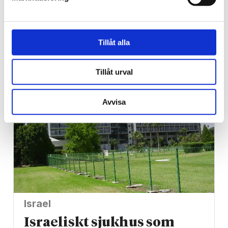
Kristen stortränare ska
leda Tyskland mot nya
Tillåt alla
fotbolls­­framgångar
Tillåt urval
Avvisa
Israel
Israeliskt sjukhus som