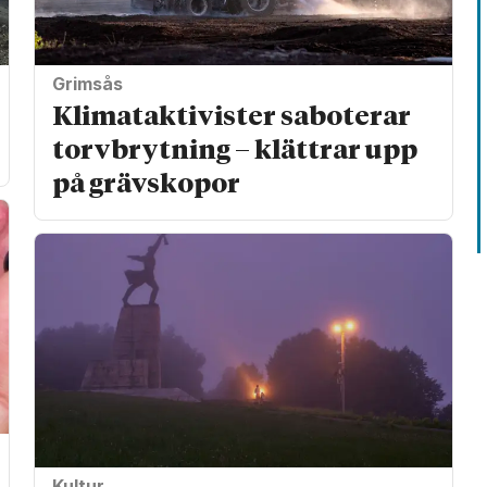
Grimsås
Klimat­aktivister saboterar
torv­brytning – klättrar upp
på gräv­skopor
Kultur