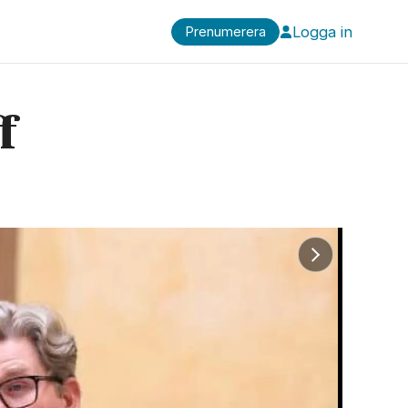
Logga in
Prenumerera
f