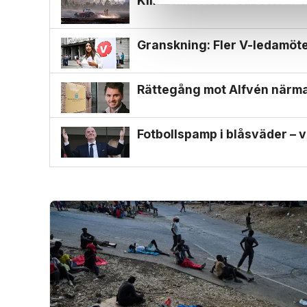
Klimat­aktivister saboterar t
Granskning: Fler V-ledamöter
Rättegång mot Alfvén närmar
Fotbollspamp i blåsväder – v