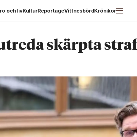
ro och liv
Kultur
Reportage
Vittnesbörd
Krönikor
treda skärpta straf