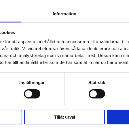
Information
 prenumerant? Logga in
cookies
Mina Sidor
e för att anpassa innehållet och annonserna till användarna, tillh
vår trafik. Vi vidarebefordrar även sådana identifierare och anna
nnons- och analysföretag som vi samarbetar med. Dessa kan i sin
har tillhandahållit eller som de har samlat in när du har använt 
ER
GUNNAR STRÖMMER
BROTT
SKÄRPTA STRAFF
Inställningar
Statistik
ter kvar i Ceuta
Tillåt urval