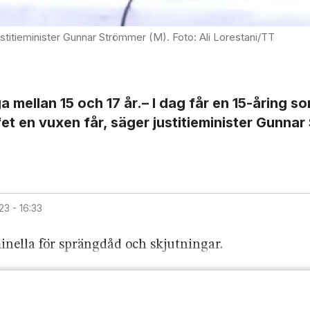
t justitieminister Gunnar Strömmer (M). Foto: Ali Lorestani/TT
a mellan 15 och 17 år.– I dag får en 15-åring s
fet en vuxen får, säger justitieminister Gunna
2023 - 16:33
inella för sprängdåd och skjutningar.