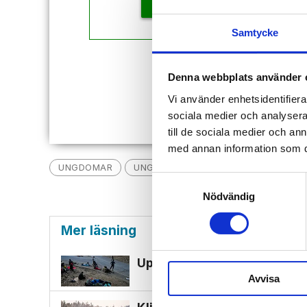
KÖP
Samtycke
Redan
Denna webbplats använder 
Vi använder enhetsidentifierar
sociala medier och analysera 
till de sociala medier och a
med annan information som du 
UNGDOMAR
UNGDOMSBROTTSLIGHET
NYHET
Samtyckesval
Nödvändig
Mer läsning
Uppgifter: Tusentals migran
Avvisa