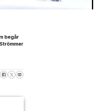
Allt f
om begår
r Strömmer