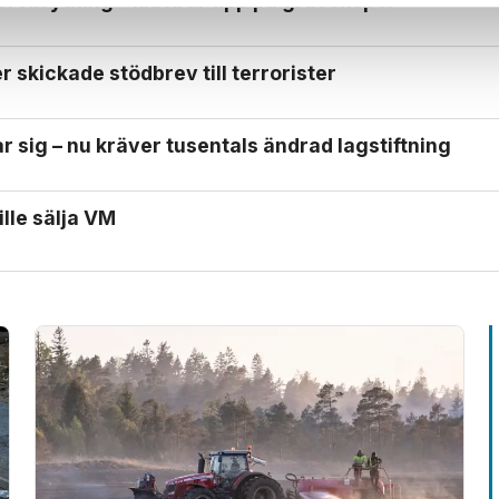
orv­brytning – klättrar upp på gräv­skopor
 skickade stödbrev till terrorister
 sig – nu kräver tusentals ändrad lagstiftning
ille sälja VM