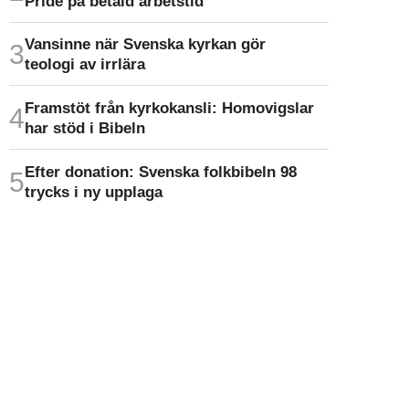
Pride på betald arbetstid
Vansinne när Svenska kyrkan gör
teologi av irrlära
Framstöt från kyrkokansli: Homo­vigslar
har stöd i Bibeln
Efter donation: Svenska folkbibeln 98
trycks i ny upplaga