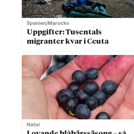
Spanien/Marocko
Uppgifter: Tusentals
migranter kvar i Ceuta
Natur
Lovande blåbärssäsong – så