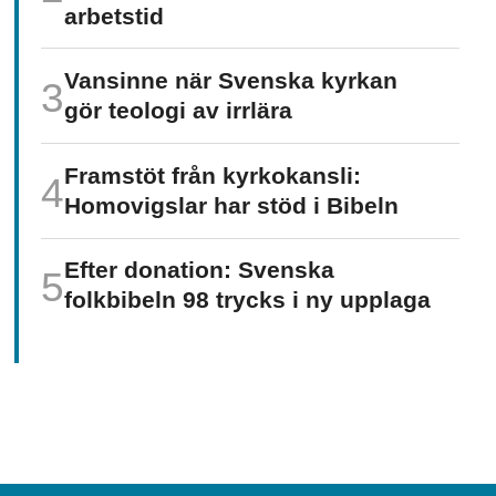
arbetstid
Vansinne när Svenska kyrkan
gör teologi av irrlära
Framstöt från kyrkokansli:
Homo­vigslar har stöd i Bibeln
Efter donation: Svenska
folkbibeln 98 trycks i ny upplaga