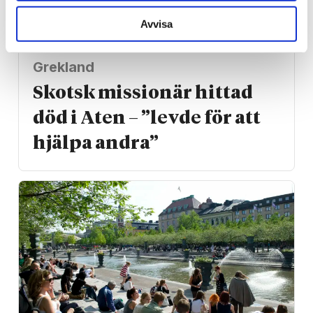
Avvisa
Grekland
Skotsk missionär hittad
död i Aten – ”levde för att
hjälpa andra”