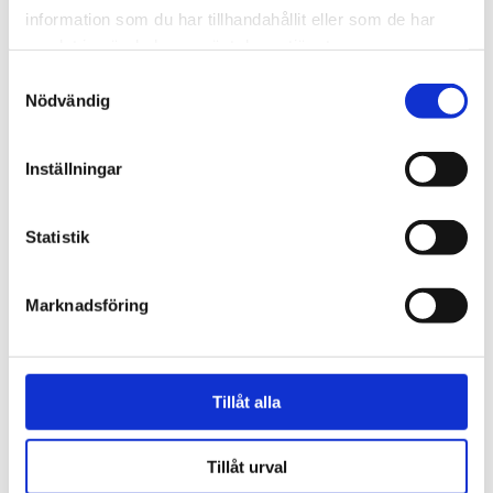
information som du har tillhandahållit eller som de har
samlat in när du har använt deras tjänster.
Samtyckesval
Nödvändig
Vardag
Inställningar
Fem koppar kaffe om
dagen kan minska cancer­
Statistik
risken
Marknadsföring
Tillåt alla
Tillåt urval