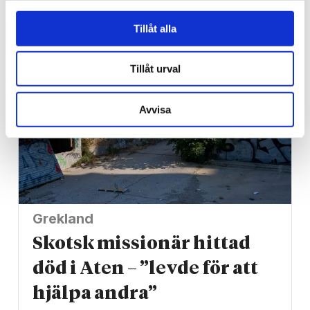
risken
Tillåt alla
Tillåt urval
Avvisa
Grekland
Skotsk missionär hittad
död i Aten – ”levde för att
hjälpa andra”