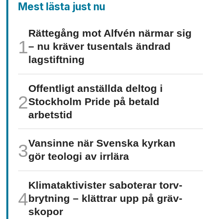
Mest lästa just nu
Rättegång mot Alfvén närmar sig
– nu kräver tusentals ändrad
lagstiftning
Offentligt anställda deltog i
Stockholm Pride på betald
arbetstid
Vansinne när Svenska kyrkan
gör teologi av irrlära
Klimat­aktivister saboterar torv­
brytning – klättrar upp på gräv­
skopor