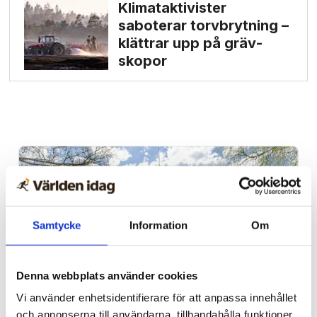
Klimat­aktivister
saboterar torv­brytning –
klättrar upp på gräv­
skopor
Samtycke
Information
Om
Denna webbplats använder cookies
Vi använder enhetsidentifierare för att anpassa innehållet
Alingsås
och annonserna till användarna, tillhandahålla funktioner