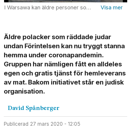
I Warsawa kan äldre personer som hjälpte judar under Förintelsen få mat levererad av en judisk organisation. (Bilden är från en annan matutdelningstjänst under coronakrisen i den polska huvudstaden.) Foto: Czarek Sokolowski/AP/TT
Äldre polacker som räddade judar
undan Förintelsen kan nu tryggt stanna
hemma under coronapandemin.
Gruppen har nämligen fått en alldeles
egen och gratis tjänst för hemleverans
av mat. Bakom initiativet står en judisk
organisation.
David
Spånberger
Publicerad
27 mars 2020 - 12:05