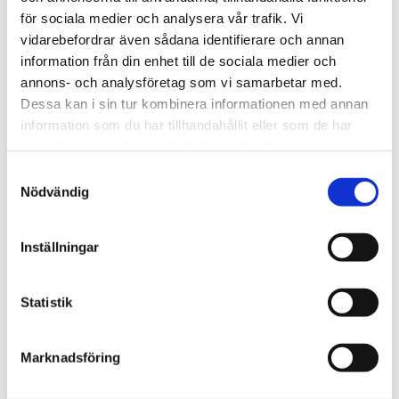
för sociala medier och analysera vår trafik. Vi
Dags för Shalom över
vidarebefordrar även sådana identifierare och annan
Israels sommarkonferens
information från din enhet till de sociala medier och
annons- och analysföretag som vi samarbetar med.
Dessa kan i sin tur kombinera informationen med annan
information som du har tillhandahållit eller som de har
samlat in när du har använt deras tjänster.
Samtyckesval
Nödvändig
Inställningar
Statistik
Vardag
Fem koppar kaffe om
Marknadsföring
dagen kan minska cancer­