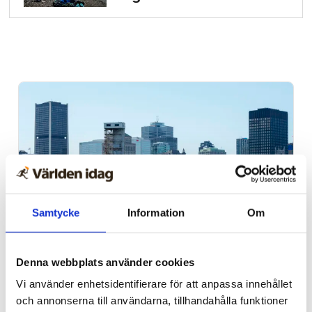
Samtycke
Information
Om
Kanada
Denna webbplats använder cookies
Judisk restaurang som
Vi använder enhetsidentifierare för att anpassa innehållet
startades av Förintelse­
och annonserna till användarna, tillhandahålla funktioner