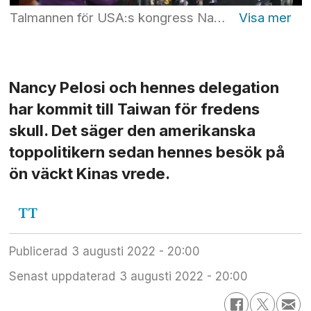
Talmannen för USA:s kongress Nancy Pelosi landade på Taiwan på tisdagskvällen för ett uppmärksammat och kontroversiellt statsbesök, vilket väckt Kinas irritation. Foto: Chiang Ying-ying/AP/TT
Nancy Pelosi och hennes delegation
har kommit till Taiwan för fredens
skull. Det säger den amerikanska
toppolitikern sedan hennes besök på
ön väckt Kinas vrede.
TT
Publicerad
3 augusti 2022 - 20:00
Senast uppdaterad
3 augusti 2022 - 20:00