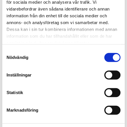
för sociala medier och analysera vår trafik. Vi
överlevare förstörd i
vidarebefordrar även sådana identifierare och annan
brand
information från din enhet till de sociala medier och
annons- och analysföretag som vi samarbetar med.
Dessa kan i sin tur kombinera informationen med annan
information som du har tillhandahållit eller som de har
samlat in när du har använt deras tjänster.
Samtyckesval
Nödvändig
Inställningar
Statistik
Alingsås
Dags för Shalom över
Marknadsföring
Israels sommarkonferens