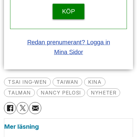
KÖP
Redan prenumerant? Logga in
Mina Sidor
TSAI ING-WEN
TAIWAN
KINA
TALMAN
NANCY PELOSI
NYHETER
Mer läsning