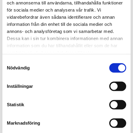
och annonserna till användarna, tillhandahålla funktioner
Afrika
för sociala medier och analysera vår trafik. Vi
vidarebefordrar även sådana identifierare och annan
Nigeriansk kvinna ville
information från din enhet till de sociala medier och
slå världs­rekord – läste
annons- och analysföretag som vi samarbetar med.
Dessa kan i sin tur kombinera informationen med annan
Bibeln i 144 timmar
information som du har tillhandahållit eller som de har
samlat in när du har använt deras tjänster.
Samtyckesval
Nödvändig
Inställningar
Statistik
Marknadsföring
Norge