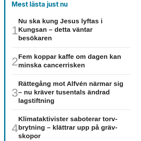
Mest lästa just nu
Nu ska kung Jesus lyftas i
Kungsan – detta väntar
besökaren
Fem koppar kaffe om dagen kan
minska cancer­risken
Rättegång mot Alfvén närmar sig
– nu kräver tusentals ändrad
lagstiftning
Klimat­aktivister saboterar torv­
brytning – klättrar upp på gräv­
skopor