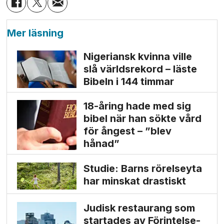
Mer läsning
Nigeriansk kvinna ville
slå världs­rekord – läste
Bibeln i 144 timmar
18-åring hade med sig
bibel när han sökte vård
för ångest – ”blev
hånad”
Studie: Barns rörelseyta
har minskat drastiskt
Judisk restaurang som
startades av Förintelse­