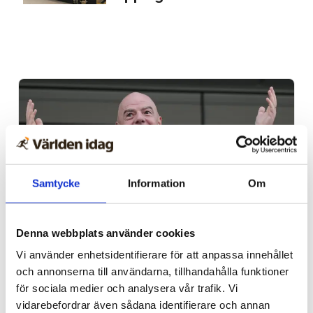
Samtycke
Information
Om
Denna webbplats använder cookies
Sport
Vi använder enhetsidentifierare för att anpassa innehållet
Fotbollspamp i blåsväder –
och annonserna till användarna, tillhandahålla funktioner
för sociala medier och analysera vår trafik. Vi
ville sälja VM
vidarebefordrar även sådana identifierare och annan