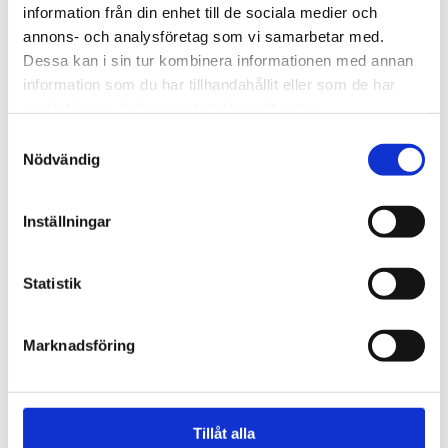
information från din enhet till de sociala medier och
annons- och analysföretag som vi samarbetar med.
Dessa kan i sin tur kombinera informationen med annan
information som du har tillhandahållit eller som de har
samlat in när du har använt deras tjänster.
Samtyckesval
Nödvändig
Inställningar
Göteborg
Statistik
Unga killar bad för
skadade på Gothia cup –
Marknadsföring
många vittnade om
helande
Tillåt alla