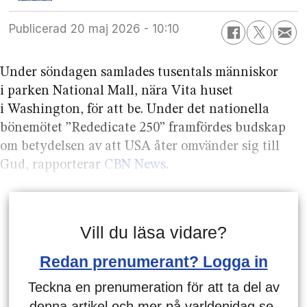
Publicerad
20 maj 2026 - 10:10
Under söndagen samlades tusentals människor
i parken National Mall, nära Vita huset
i Washington, för att be. Under det nationella
böne­mötet ”Rededicate 250” fram­fördes budskap
om betydelsen av att USA åter omvänder sig till
Gud, rapporterar
CBN News
.
Vill du läsa vidare?
Redan prenumerant? Logga in
Teckna en prenumeration för att ta del av
denna artikel och mer på varldenidag.se.