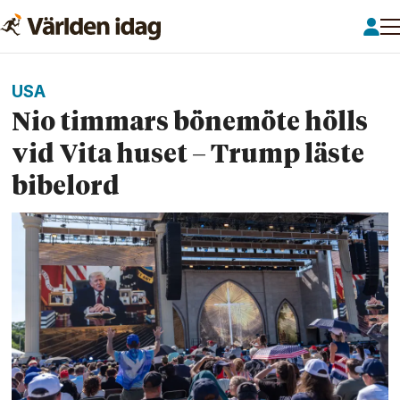
USA
Nio timmars böne­möte hölls
vid Vita huset – Trump läste
bibelord