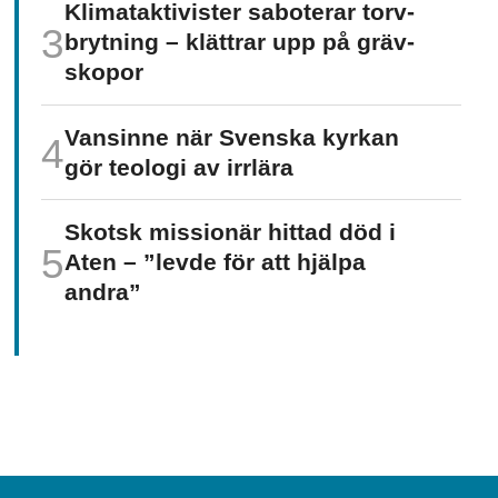
Klimat­aktivister saboterar torv­
brytning – klättrar upp på gräv­
skopor
Vansinne när Svenska kyrkan
gör teologi av irrlära
Skotsk missionär hittad död i
Aten – ”levde för att hjälpa
andra”