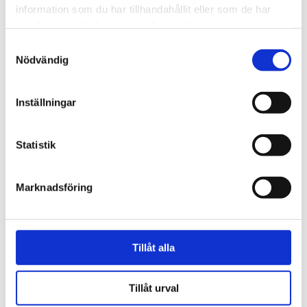
information som du har tillhandahållit eller som de har
samlat in när du har använt deras tjänster.
Samtyckesval
Nödvändig
Inställningar
Webb-tv
Statistik
Han blev av med jobbet på
grund av facket
Marknadsföring
Tillåt alla
Tillåt urval