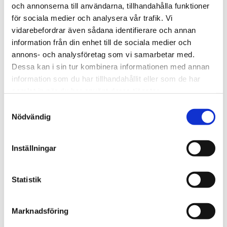
och annonserna till användarna, tillhandahålla funktioner
för sociala medier och analysera vår trafik. Vi
vidarebefordrar även sådana identifierare och annan
information från din enhet till de sociala medier och
Grekland
annons- och analysföretag som vi samarbetar med.
Skotsk missionär hittad
Dessa kan i sin tur kombinera informationen med annan
information som du har tillhandahållit eller som de har
död i Aten – afghansk
samlat in när du har använt deras tjänster.
boxare misstänkt
Samtyckesval
Nödvändig
Inställningar
Statistik
Marknadsföring