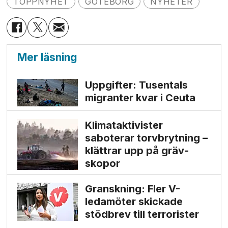
TOPPNYHET
GÖTEBORG
NYHETER
Mer läsning
Uppgifter: Tusentals
migranter kvar i Ceuta
Klimat­aktivister
saboterar torv­brytning –
klättrar upp på gräv­
skopor
Granskning: Fler V-
ledamöter skickade
stödbrev till terrorister