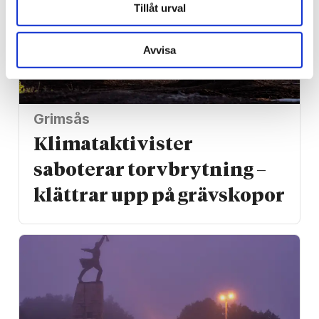
Tillåt urval
Avvisa
Grimsås
Klimat­aktivister
saboterar torv­brytning –
klättrar upp på gräv­skopor