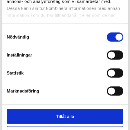
annons- och analysföretag som vi samarbetar med.
Dessa kan i sin tur kombinera informationen med annan
information som du har tillhandahållit eller som de har
samlat in när du har använt deras tjänster.
Samtyckesval
Nödvändig
Inställningar
Natur
Statistik
Lovande blåbärssäsong –
Marknadsföring
så nyttigt är superbäret
Tillåt alla