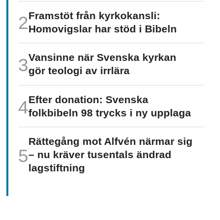
Framstöt från kyrkokansli:
Homo­vigslar har stöd i Bibeln
Vansinne när Svenska kyrkan
gör teologi av irrlära
Efter donation: Svenska
folkbibeln 98 trycks i ny upplaga
Rättegång mot Alfvén närmar sig
– nu kräver tusentals ändrad
lagstiftning