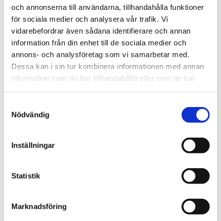
och annonserna till användarna, tillhandahålla funktioner
Sommarkonferens
för sociala medier och analysera vår trafik. Vi
Nu inleder Bönetåget sin
vidarebefordrar även sådana identifierare och annan
information från din enhet till de sociala medier och
långa konferens – i
annons- och analysföretag som vi samarbetar med.
nordligaste Norrland
Dessa kan i sin tur kombinera informationen med annan
information som du har tillhandahållit eller som de har
samlat in när du har använt deras tjänster.
Samtyckesval
Nödvändig
Inställningar
Statistik
Marknadsföring
Regeringen