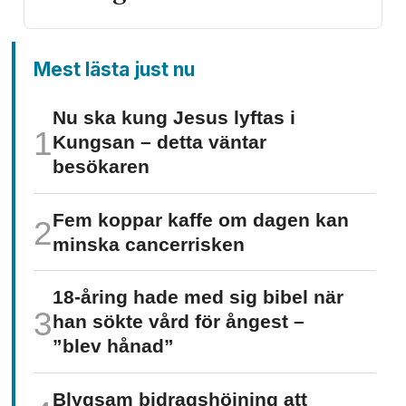
Mest lästa just nu
Nu ska kung Jesus lyftas i
Kungsan – detta väntar
besökaren
Fem koppar kaffe om dagen kan
minska cancer­risken
18-åring hade med sig bibel när
han sökte vård för ångest –
”blev hånad”
Blygsam bidrags­höjning att