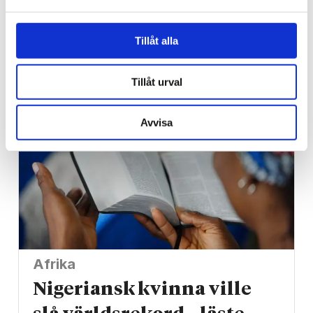
Kritiserade Israel – har
blivit utsedd till Sveriges
Tillåt alla
ambassadör i Libanon
Tillåt urval
Avvisa
Afrika
Nigeriansk kvinna ville