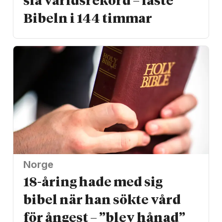
slå världs­rekord – läste
Bibeln i 144 timmar
Norge
18-åring hade med sig
bibel när han sökte vård
för ångest – ”blev hånad”