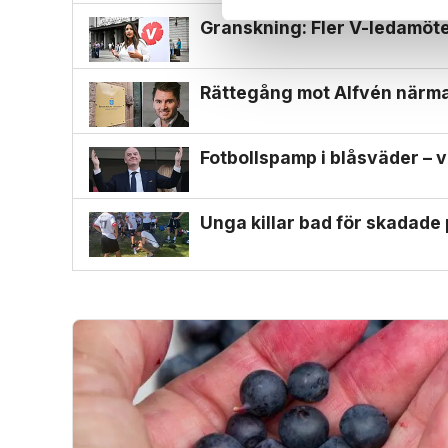
Granskning: Fler V-ledamöter
Rättegång mot Alfvén närmar
Fotbollspamp i blåsväder – v
Unga killar bad för skadade