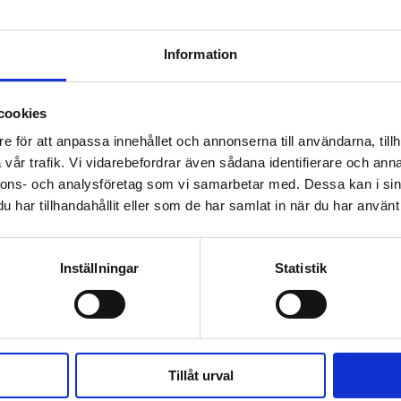
Information
 prenumerant? Logga in
cookies
Mina Sidor
e för att anpassa innehållet och annonserna till användarna, tillh
vår trafik. Vi vidarebefordrar även sådana identifierare och anna
nnons- och analysföretag som vi samarbetar med. Dessa kan i sin
har tillhandahållit eller som de har samlat in när du har använt 
Inställningar
Statistik
orv­brytning – klättrar upp på gräv­skopor
Tillåt urval