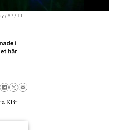
ey / AP / TT
Klubb nak
nade i
et här
e. Klär