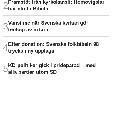
Framstöt från kyrkokansli: Homo­vigslar
har stöd i Bibeln
Vansinne när Svenska kyrkan gör
teologi av irrlära
Efter donation: Svenska folkbibeln 98
trycks i ny upplaga
KD-politiker gick i prideparad – med
alla partier utom SD