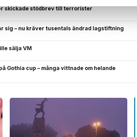
 skickade stödbrev till terrorister
 sig – nu kräver tusentals ändrad lagstiftning
ille sälja VM
 på Gothia cup – många vittnade om helande