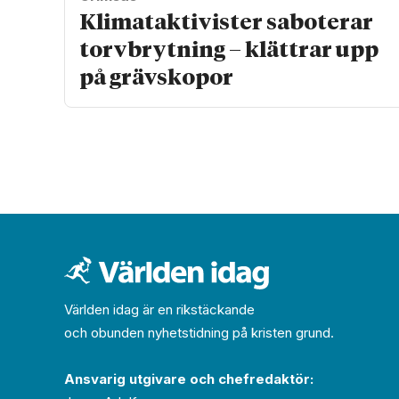
Klimat­aktivister saboterar
torv­brytning – klättrar upp
på gräv­skopor
Världen idag är en rikstäckande
och obunden nyhets­­­tidning på kristen grund.
Ansvarig utgivare och chef­redaktör: