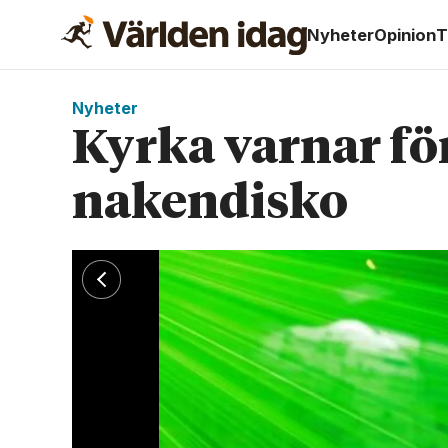
Nyheter
Opinion
T
Nyheter
Kyrka varnar fö
nakendisko