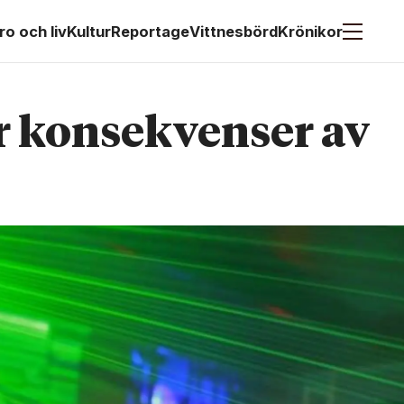
ro och liv
Kultur
Reportage
Vittnesbörd
Krönikor
r konsekvenser av