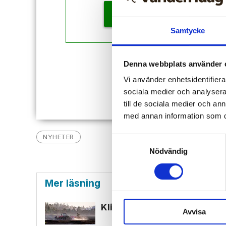
KÖP
Samtycke
Redan
Denna webbplats använder 
Vi använder enhetsidentifierar
sociala medier och analysera 
till de sociala medier och a
med annan information som du 
NYHETER
Samtyckesval
Nödvändig
Mer läsning
Klimat­aktivister saboterar t
Avvisa