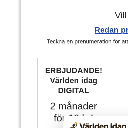
Vil
Redan p
Teckna en prenumeration för att
ERBJUDANDE!
Världen idag
DIGITAL
2 månader
för 10 kr!