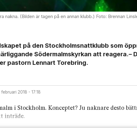
 nakna. (Bilden är tagen på en annan klubb.) Foto: Brennan Linsl
budskapet på den Stockholmsnattklubb som öpp
närliggande Södermalmskyrkan att reagera.– D
er pastorn Lennart Torebring.
7 februari 2018 - 17:18
alm i Stockholm. Konceptet? Ju naknare desto bättr
t inträde.