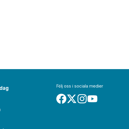
Följ oss i sociala medier
idag
a