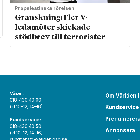
Propalestinska rörelsen
Granskning: Fler V-
ledamöter skickade
stödbrev till terrorister
Växel:
Om Världen 
018-430 40 00
(kl 10–12, 14–16)
Kundservice
Prenumerer
Kundservice:
018-430 40 50
Annonsera
(kl 10–12, 14–16)
kundtjanst@varldenidag.se