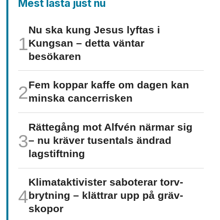
Mest lästa just nu
Nu ska kung Jesus lyftas i
Kungsan – detta väntar
besökaren
Fem koppar kaffe om dagen kan
minska cancer­risken
Rättegång mot Alfvén närmar sig
– nu kräver tusentals ändrad
lagstiftning
Klimat­aktivister saboterar torv­
brytning – klättrar upp på gräv­
skopor