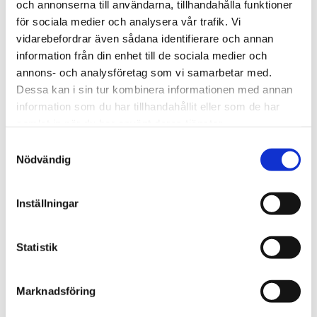
och annonserna till användarna, tillhandahålla funktioner
Afrika
för sociala medier och analysera vår trafik. Vi
vidarebefordrar även sådana identifierare och annan
Nigeriansk kvinna ville
information från din enhet till de sociala medier och
slå världs­rekord – läste
annons- och analysföretag som vi samarbetar med.
Dessa kan i sin tur kombinera informationen med annan
Bibeln i 144 timmar
information som du har tillhandahållit eller som de har
samlat in när du har använt deras tjänster.
Samtyckesval
Nödvändig
Inställningar
Statistik
Marknadsföring
Norge