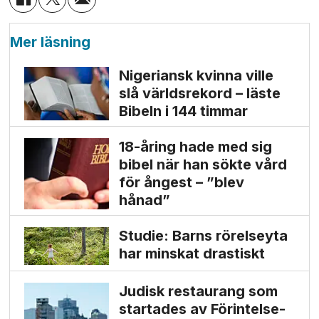
Mer läsning
Nigeriansk kvinna ville
slå världs­rekord – läste
Bibeln i 144 timmar
18-åring hade med sig
bibel när han sökte vård
för ångest – ”blev
hånad”
Studie: Barns rörelseyta
har minskat drastiskt
Judisk restaurang som
startades av Förintelse­