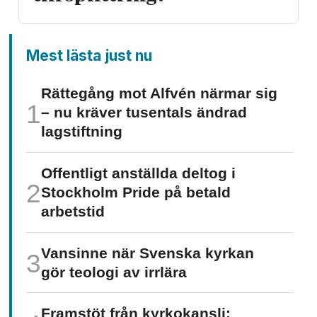
Mest lästa just nu
Rättegång mot Alfvén närmar sig
– nu kräver tusentals ändrad
lagstiftning
Offentligt anställda deltog i
Stockholm Pride på betald
arbetstid
Vansinne när Svenska kyrkan
gör teologi av irrlära
Framstöt från kyrkokansli: