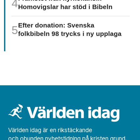
Homo­vigslar har stöd i Bibeln
Efter donation: Svenska
folkbibeln 98 trycks i ny upplaga
Världen idag är en rikstäckande
och obunden nyhets­­­tidning på kristen grund.