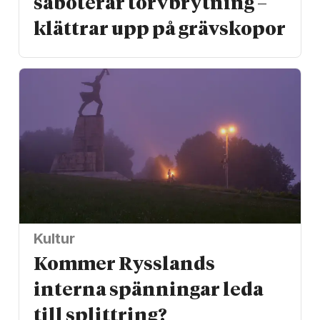
saboterar torv­brytning –
klättrar upp på gräv­skopor
Kultur
Kommer Rysslands
interna spänningar leda
till splittring?