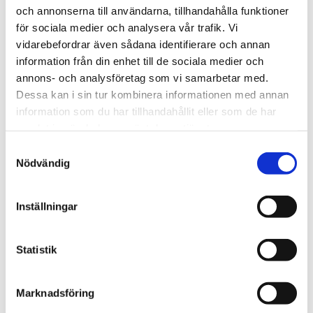
och annonserna till användarna, tillhandahålla funktioner
för sociala medier och analysera vår trafik. Vi
vidarebefordrar även sådana identifierare och annan
information från din enhet till de sociala medier och
Spanien/Marocko
annons- och analysföretag som vi samarbetar med.
Uppgifter: Tusentals
Dessa kan i sin tur kombinera informationen med annan
information som du har tillhandahållit eller som de har
migranter kvar i Ceuta
samlat in när du har använt deras tjänster.
Samtyckesval
Nödvändig
Inställningar
Statistik
Marknadsföring