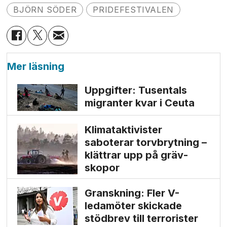
BJÖRN SÖDER
PRIDEFESTIVALEN
Mer läsning
Uppgifter: Tusentals
migranter kvar i Ceuta
Klimat­aktivister
saboterar torv­brytning –
klättrar upp på gräv­
skopor
Granskning: Fler V-
ledamöter skickade
stödbrev till terrorister